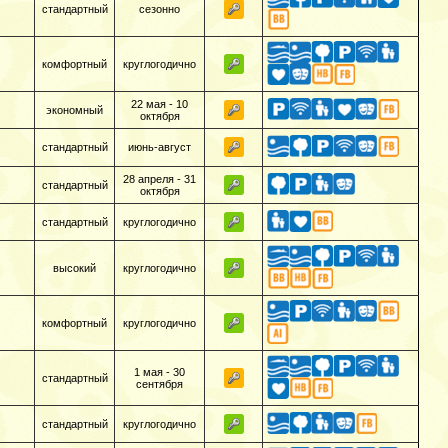
стандартный
сезонно
комфортный
круглогодично
22 мая - 10
экономный
октября
стандартный
июнь-август
28 апреля - 31
стандартный
октября
стандартный
круглогодично
высокий
круглогодично
комфортный
круглогодично
1 мая - 30
стандартный
сентября
стандартный
круглогодично