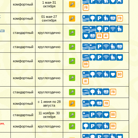
1 мая-31
комфортный
октября
т
01 мая-27
комфортный
сентября
шта
стандартный
круглогодично
стандартный
круглогодично
комфортный
круглогодично
комфортный
круглогодично
стандартный
круглогодично
с 1 июня по 28
комфортный
августа
11 ноября- 30
стандартный
октября
ия,
комфортный
круглогодично