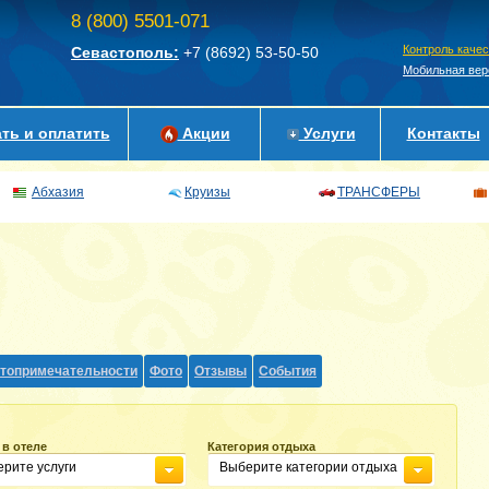
8 (800) 5501-071
Контроль каче
Севастополь:
+7 (8692)
53-50-50
Мобильная вер
ть и оплатить
Акции
Услуги
Контакты
Абхазия
Круизы
ТРАНСФЕРЫ
топримечательности
Фото
Отзывы
События
 в отеле
Категория отдыха
рите услуги
Выберите категории отдыха