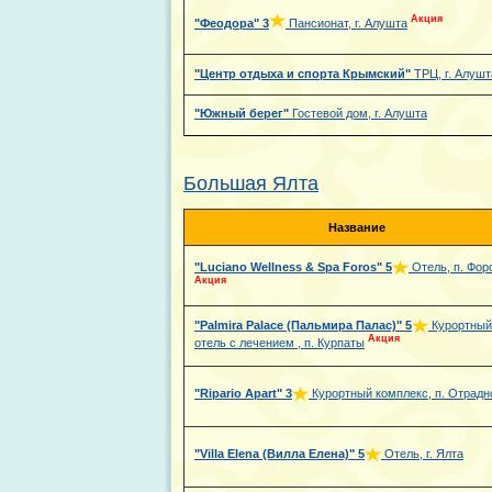
Акция
"Феодора"
3
Пансионат, г. Алушта
"Центр отдыха и спорта Крымский"
ТРЦ, г. Алушт
"Южный берег"
Гостевой дом, г. Алушта
Большая Ялта
Название
"Luciano Wellness & Spa Foros"
5
Отель, п. Фор
Акция
"Palmira Palace (Пальмира Палас)"
5
Курортный
Акция
отель с лечением , п. Курпаты
"Ripario Apart"
3
Курортный комплекс, п. Отрадн
"Villa Elena (Вилла Елена)"
5
Отель, г. Ялта