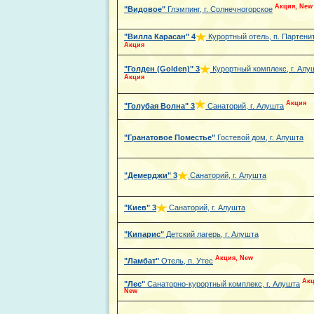
Акция, New
"Видовое"
Глэмпинг, г. Солнечногорское
"Вилла Карасан"
4
Курортный отель, п. Партени
Акция
"Голден (Golden)"
3
Курортный комплекс, г. Алу
Акция
Акция
"Голубая Волна"
3
Санаторий, г. Алушта
"Гранатовое Поместье"
Гостевой дом, г. Алушта
"Демерджи"
3
Санаторий, г. Алушта
"Киев"
3
Санаторий, г. Алушта
"Кипарис"
Детский лагерь, г. Алушта
Акция, New
"Ламбат"
Отель, п. Утес
Акц
"Лес"
Санаторно-курортный комплекс, г. Алушта
New