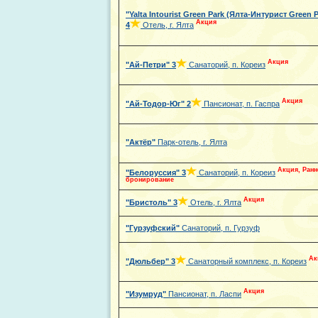
"Yalta Intourist Green Park (Ялта-Интурист Green P
Акция
4
Отель, г. Ялта
Акция
"Ай-Петри"
3
Санаторий, п. Кореиз
Акция
"Ай-Тодор-Юг"
2
Пансионат, п. Гаспра
"Актёр"
Парк-отель, г. Ялта
Акция, Ранн
"Белоруссия"
3
Санаторий, п. Кореиз
бронирование
Акция
"Бристоль"
3
Отель, г. Ялта
"Гурзуфский"
Санаторий, п. Гурзуф
Ак
"Дюльбер"
3
Санаторный комплекс, п. Кореиз
Акция
"Изумруд"
Пансионат, п. Ласпи