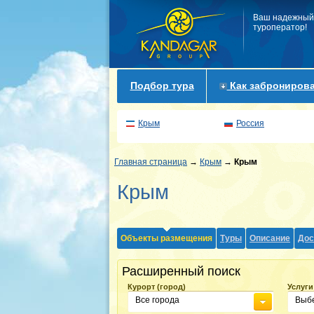
Ваш надежный
туроператор!
Подбор тура
Как забронирова
Крым
Россия
Главная страница
→
Крым
→
Крым
Крым
Объекты размещения
Туры
Описание
Дос
Расширенный поиск
Курорт (город)
Услуги
Все города
Выбе