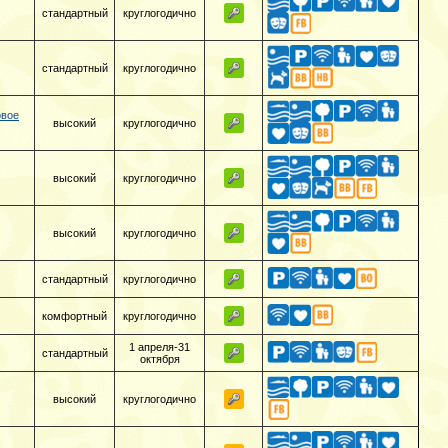
стандартный
круглогодично
стандартный
круглогодично
овое
высокий
круглогодично
высокий
круглогодично
высокий
круглогодично
стандартный
круглогодично
комфортный
круглогодично
1 апреля-31
стандартный
октября
высокий
круглогодично