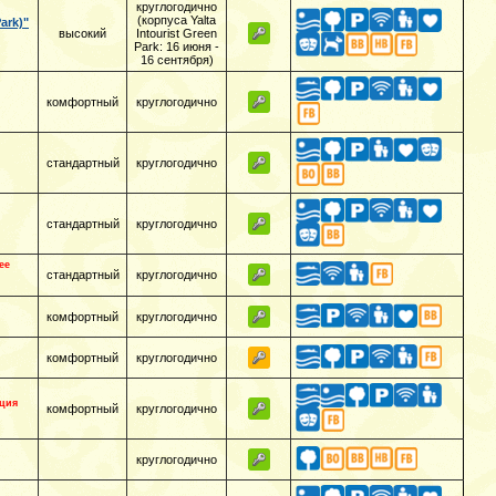
круглогодично
(корпуса Yalta
ark)"
высокий
Intourist Green
Park: 16 июня -
16 сентября)
комфортный
круглогодично
стандартный
круглогодично
стандартный
круглогодично
ее
стандартный
круглогодично
комфортный
круглогодично
комфортный
круглогодично
ция
комфортный
круглогодично
круглогодично