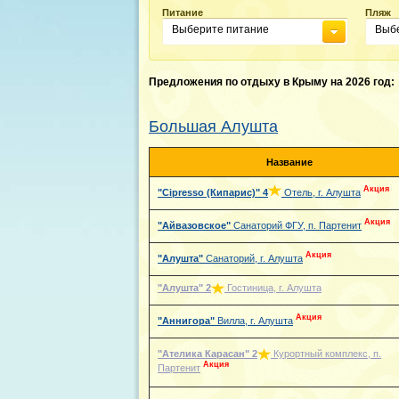
Питание
Пляж
Выберите питание
Выб
Предложения по отдыху в Крыму на 2026 год:
Большая Алушта
Название
Акция
"Cipresso (Кипарис)"
4
Отель, г. Алушта
Акция
"Айвазовское"
Санаторий ФГУ, п. Партенит
Акция
"Алушта"
Санаторий, г. Алушта
"Алушта"
2
Гостиница, г. Алушта
Акция
"Аннигора"
Вилла, г. Алушта
"Ателика Карасан"
2
Курортный комплекс, п.
Акция
Партенит