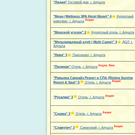
"Лидия"
Гостевой дом, г. Алушта
"Море (Wellness SPA Hotel Море)"
4
Курортный
Акция
комплекс, г. Алушта
"Морской уголок"
2
Курортный отель, г. Алушта
"Мультиязычный клуб ( Multi Camp)"
3
ДОЛ, г.
Алушта
"Нева"
3
Пансионат, г. Алушта
Акция, New
"Пеликан"
Отель, г. Алушта
"Ривьера Санрайз Резорт и СПА (Riviera Sunrise
Акция
Resort & Spa)"
5
Отель, г. Алушта
Акция
"Русалма"
3
Отель, г. Алушта
Акция
"Сказка"
3
Отель, г. Алушта
Акция
"Славутич"
3
Санаторий, г. Алушта