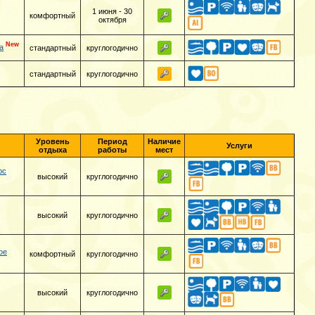
1 июня - 30
комфортный
октября
New
а
стандартный
круглогодично
стандартный
круглогодично
Уровень
Период
Наличие
Услуги
отдыха
работы
мест
ос
высокий
круглогодично
высокий
круглогодично
ое
комфортный
круглогодично
высокий
круглогодично