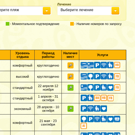
Лечение
ерите пляж
Выберите лечение
- Моментальное подтверждение
- Наличие номеров по запросу
Уровень
Период
Наличие
Услуги
отдыха
работы
мест
комфортный
круглогодично
высокий
круглогодично
22 апреля-12
стандартный
ноября
1 апреля - 31
стандартный
октября
28 апреля - 10
экономный
октября
21 мая - 23
комфортный
сентября