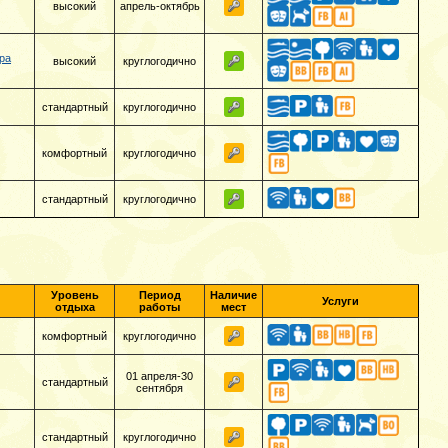
высокий
апрель-октябрь
ра
высокий
круглогодично
стандартный
круглогодично
комфортный
круглогодично
стандартный
круглогодично
Уровень
Период
Наличие
Услуги
отдыха
работы
мест
комфортный
круглогодично
01 апреля-30
стандартный
сентября
стандартный
круглогодично