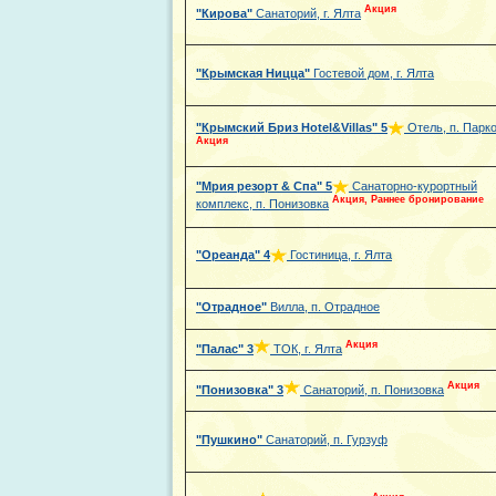
Акция
"Кирова"
Санаторий, г. Ялта
"Крымская Ницца"
Гостевой дом, г. Ялта
"Крымский Бриз Hotel&Villas"
5
Отель, п. Парк
Акция
"Мрия резорт & Спа"
5
Санаторно-курортный
Акция, Раннее бронирование
комплекс, п. Понизовка
"Ореанда"
4
Гостиница, г. Ялта
"Отрадное"
Вилла, п. Отрадное
Акция
"Палас"
3
ТОК, г. Ялта
Акция
"Понизовка"
3
Санаторий, п. Понизовка
"Пушкино"
Санаторий, п. Гурзуф