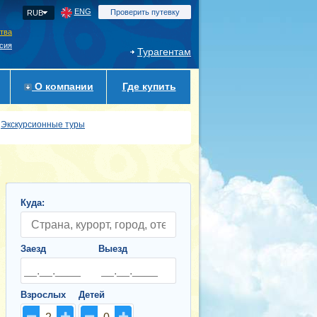
ENG
Проверить путевку
RUB
ства
сия
Турагентам
О компании
Где купить
Экскурсионные туры
Куда:
Заезд
Выезд
Взрослых
Детей