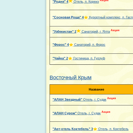
Акция
"Родня"
4
Отель, п. Кореиз
"Сосновая Роща"
4
Курортный комплекс, п. Гасп
Акция
"Узбекистан"
2
Санаторий, г. Ялта
"Форос"
4
Санаторий, п. Форос
"Чайка"
2
Гостиница, п. Гурзуф
Восточный Крым
Название
Акция
"АЛАН Звездный"
Отель, г. Судак
Акция
"АЛАН Сурож"
Отель, г. Судак
"Арт-отель Коктебель"
3
Отель, п. Коктебель