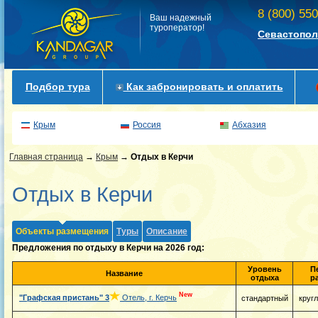
8 (800) 55
Ваш надежный
туроператор!
Севастопол
Подбор тура
Как забронировать и оплатить
Крым
Россия
Абхазия
Главная страница
→
Крым
→
Отдых в Керчи
Отдых в Керчи
Объекты размещения
Туры
Описание
Предложения по отдыху в Керчи на 2026 год:
Уровень
П
Название
отдыха
р
New
"Графская пристань"
3
Отель, г. Керчь
стандартный
круг