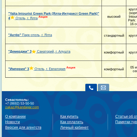
круг
(корп
"Yalta Intourist Green Park (Ялта-Интурист Green Park)"
высокий
Intou
Акция
4
Отель, г. Ялта
Park:
16 с
"Актёр"
Парк-отель, г. Ялта
стандартный
круг
"Демерджи"
3
Санаторий, г. Алушта
комфортный
круг
05 и
Акция
"Империя"
3
Отель, г. Евпатория
комфортный
се
Севастополь:
+7 (8692) 53-50-50
zakaz@kandagar.com
О компании
Как купить
Статьи об о
Новости
Как оплатить
Памятки ту
Версия для агентств
Личный кабинет