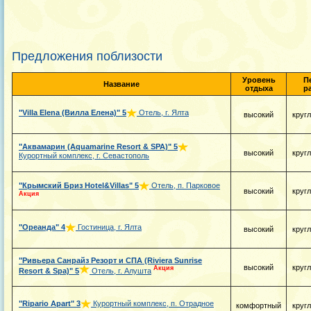
Предложения поблизости
Уровень
П
Название
отдыха
р
"Villa Elena (Вилла Елена)"
5
Отель, г. Ялта
высокий
круг
"Аквамарин (Aquamarine Resort & SPA)"
5
высокий
круг
Курортный комплекс, г. Севастополь
"Крымский Бриз Hotel&Villas"
5
Отель, п. Парковое
высокий
круг
Акция
"Ореанда"
4
Гостиница, г. Ялта
высокий
круг
"Ривьера Санрайз Резорт и СПА (Riviera Sunrise
высокий
круг
Акция
Resort & Spa)"
5
Отель, г. Алушта
"Ripario Apart"
3
Курортный комплекс, п. Отрадное
комфортный
круг