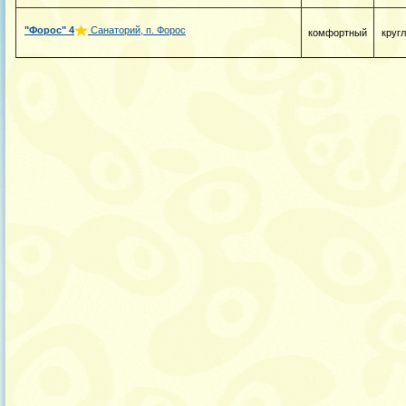
"Форос"
4
Санаторий, п. Форос
комфортный
круг