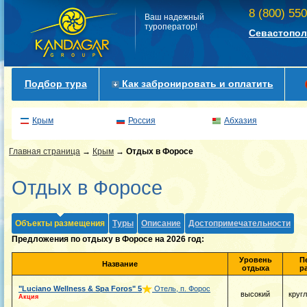
8 (800) 55
Ваш надежный
туроператор!
Севастопол
Подбор тура
Как забронировать и оплатить
Крым
Россия
Абхазия
Главная страница
→
Крым
→
Отдых в Форосе
Отдых в Форосе
Объекты размещения
Туры
Описание
Достопримечательности
Предложения по отдыху в Форосе на 2026 год:
Уровень
П
Название
отдыха
р
"Luciano Wellness & Spa Foros"
5
Отель, п. Форос
высокий
круг
Акция