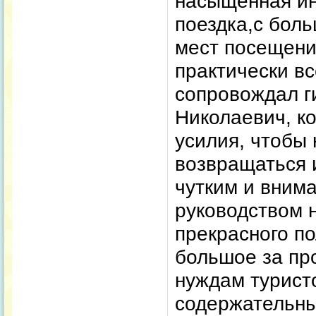
насыщенная и
поездка,с бол
мест посещени
практически вс
сопровождал г
Николаевич, к
усилия, чтобы 
возвращаться и
чутким и вним
руководством 
прекрасного п
большое за пр
нуждам турист
содержательны