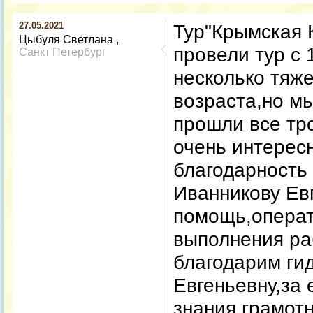
27.05.2021
Тур"Крымская К
Цыбуля Светлана
провели тур с 
Санкт Петербург
несколько тяж
возраста,но м
прошли все тр
очень интере
благодарность
Иванникову Ев
помощь,операт
выполнения ра
благодарим ги
Евгеньевну,за 
знания,грамот