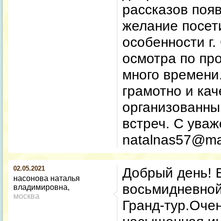
рассказов поя
желание посет
особенности г.
осмотра по пр
много времени
грамотно и ка
организованны
встреч. С уваж
natalnas57@mai
02.05.2021
Добрый день! 
насонова наталья
восьмидневной
владимировна
москва
Гранд-тур.Оче