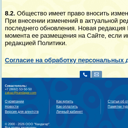
8.2.
Общество имеет право вносить измен
При внесении изменений в актуальной ре
последнего обновления. Новая редакция 
момента ее размещения на Сайте, если и
редакцией Политики.
Согласие на обработку персональных
Севастополь:
+7 (8692) 53-50-50
zakaz@kandagar.com
О компании
Как купить
Статьи об о
Новости
Как оплатить
Памятки ту
Версия для агентств
Личный кабинет
© 2000 - 2026 ООО "Кандагар".
Все права защищены.