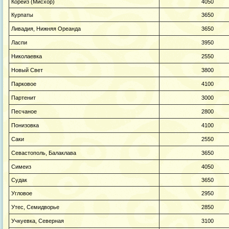
Кореиз (Мисхор)
4050
Курпаты
3650
Ливадия, Нижняя Ореанда
3650
Ласпи
3950
Николаевка
2550
Новый Свет
3800
Парковое
4100
Партенит
3000
Песчаное
2800
Понизовка
4100
Саки
2550
Севастополь, Балаклава
3650
Симеиз
4050
Судак
3650
Угловое
2950
Утес, Семидворье
2850
Учкуевка, Северная
3100