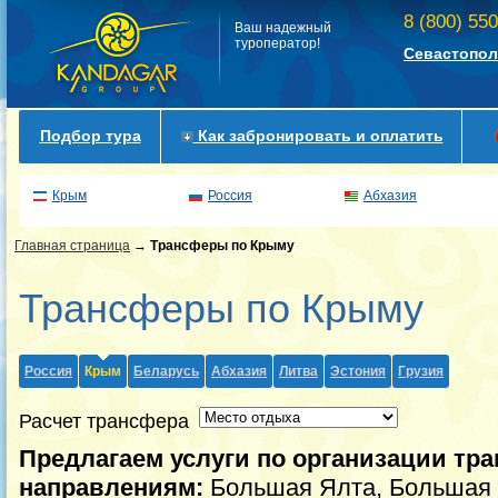
8 (800) 55
Ваш надежный
туроператор!
Севастопол
Подбор тура
Как забронировать и оплатить
Крым
Россия
Абхазия
Главная страница
→
Трансферы по Крыму
Трансферы по Крыму
Россия
Крым
Беларусь
Абхазия
Литва
Эстония
Грузия
Расчет трансфера
Предлагаем услуги по организации тр
направлениям:
Большая Ялта, Большая 