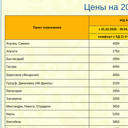
Цены на 202
ж/д в
Пункт назначения
с 01.02.2026 - 30.04
комфорт с КД (1-4 
Алупка, Симеиз
4050
Алушта
2750
Бахчисарай
2550
Гаспра
4050
Береговое (Феодосия)
4050
Гурзуф, Даниловка (Ай-Даниль)
3150
Евпатория
2950
Заозерное
3200
Массандра, Никита, Отрадное
3650
Керчь
5250
Коктебель
3850