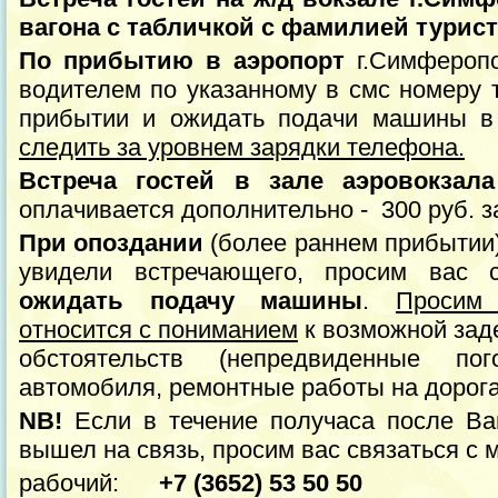
вагона с табличкой с фамилией турист
По прибытию
в аэропорт
г.Симферопо
водителем по указанному в смс номеру 
прибытии и ожидать подачи машины 
следить за уровнем зарядки телефона.
Встреча гостей в зале аэровокзала
оплачивается дополнительно - 300 руб. з
При опоздании
(более раннем прибытии)
увидели встречающего, просим вас 
ожидать подачу машины
.
Просим 
относится с пониманием
к возможной зад
обстоятельств (непредвиденные по
автомобиля, ремонтные работы на дорогах 
NB!
Если в течение получаса после Ва
вышел на связь, просим вас связаться с
рабочий:
+7 (3652) 53 50 50