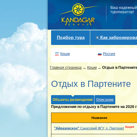
Ваш надежный
туроператор!
Подбор тура
Как забронирова
Крым
Россия
Главная страница
→
Крым
→
Отдых в Партенит
Отдых в Партените
Объекты размещения
Описание
Предложения по отдыху в Партените на 2026 г
Название
Акция
"Айвазовское"
Санаторий ФГУ, п. Партенит