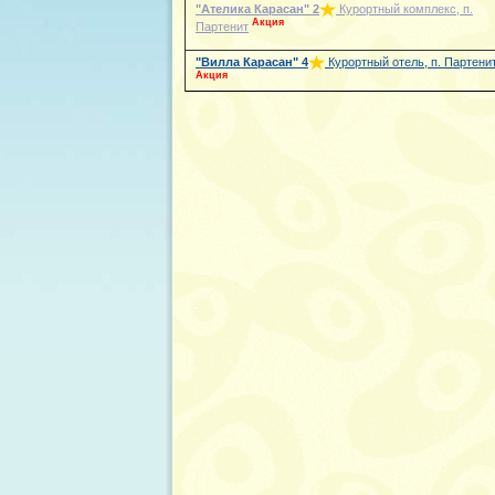
"Ателика Карасан"
2
Курортный комплекс, п.
Акция
Партенит
"Вилла Карасан"
4
Курортный отель, п. Партени
Акция