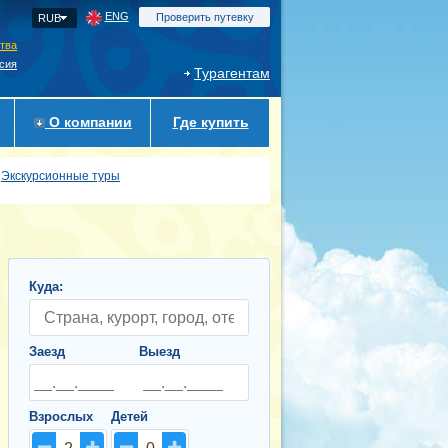
ENG
Проверить путевку
RUB
ства
сия
Турагентам
О компании
Где купить
Экскурсионные туры
Куда:
Заезд
Выезд
Взрослых
Детей