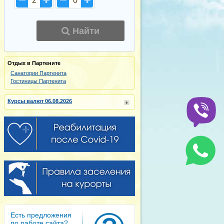
2
0
Найти
Отдых в Партените
Санатории Партенита
Гостиницы Партенита
Курсы валют 06.08.2026
Есть предложения
по работе сайта?