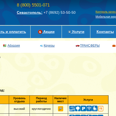
8 (800) 5501-071
Контроль каче
Севастополь:
+7 (8692)
53-50-50
Мобильная вер
ть и оплатить
Акции
Услуги
Контакты
Абхазия
Круизы
ТРАНСФЕРЫ
е
од:
Уровень
Период
Наличие
Услуги
отдыха
работы
мест
высокий
круглогодично