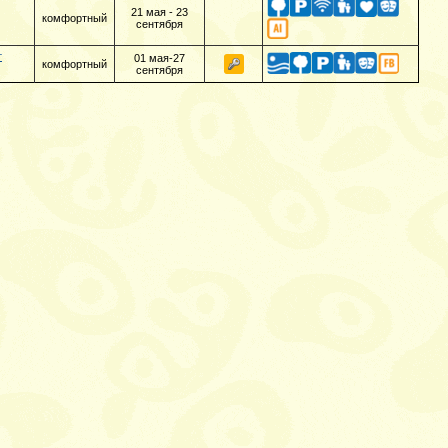
21 мая - 23
комфортный
сентября
т
01 мая-27
комфортный
сентября