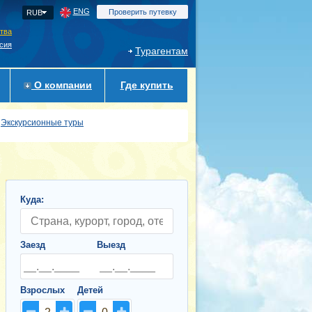
ENG
Проверить путевку
RUB
ства
сия
Турагентам
О компании
Где купить
Экскурсионные туры
Куда:
Заезд
Выезд
Взрослых
Детей