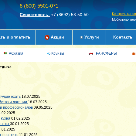
8 (800) 5501-071
Контроль каче
Севастополь:
+7 (8692)
53-50-50
Мобильная вер
ть и оплатить
Акции
Услуги
Контакты
Абхазия
Круизы
ТРАНСФЕРЫ
отдыхе
 лучше ехать
18.07.2025
йства и локации
18.07.2025
в и профессионалов
09.05.2025
5.02.2025
 кухня
01.02.2025
советы
30.01.2025
7.01.2025
т посетить
11.01.2025