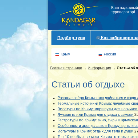
Ваш надежный
туроператор!
Подбор тура
Как забронирова
Крым
Россия
Главная страница
→
Информация
→
Статьи об 
Статьи об отдыхе
Розовые озёра Крыма: как добраться и когда
Термальные источники Крыма: лечебные сво
Велотуры по Крыму: маршруты для новичко
Лучшие пляжи Крыма для отдыха с семьёй
2
Гастротуры по Крыму: вино, сыры и крымская
Особенности аренды авто в Крыму: цены и 
Йога-туры в Крыму: отдых для тела и души
2
Топ-10 необычных мест Крыма, которые стои