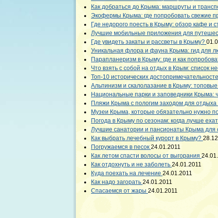
Как добраться до Крыма: маршруты и транс
Экофермы Крыма: где попробовать свежие 
Где недорого поесть в Крыму: обзор кафе и 
Лучшие мобильные приложения для путешес
Где увидеть закаты и рассветы в Крыму?
01.
Уникальная флора и фауна Крыма: гид для 
Парапланеризм в Крыму: где и как попробов
Что взять с собой на отдых в Крым: список 
Топ-10 исторических достопримечательност
Альпинизм и скалолазание в Крыму: топовы
Национальные парки и заповедники Крыма: 
Пляжи Крыма с пологим заходом для отдыха
Музеи Крыма, которые обязательно нужно п
Погода в Крыму по сезонам: когда лучше еха
Лучшие санатории и пансионаты Крыма для
Как выбрать лечебный курорт в Крыму?
28.12
Погружаемся в песок
24.01.2011
Как летом спасти волосы от выгорания
24.01
Как отдохнуть и не заболеть
24.01.2011
Куда поехать на лечение
24.01.2011
Как надо загорать
24.01.2011
Спасаемся от жары
24.01.2011