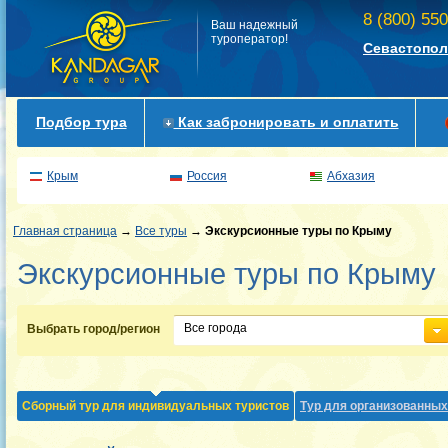
8 (800) 55
Ваш надежный
туроператор!
Севастопол
Подбор тура
Как забронировать и оплатить
Крым
Россия
Абхазия
Главная страница
→
Все туры
→
Экскурсионные туры по Крыму
Экскурсионные туры по Крыму
Все города
Выбрать город/регион
Сборный тур для индивидуальных туристов
Тур для организованных