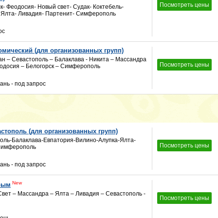
Посмотреть цены
- Феодосия- Новый свет- Судак- Коктебель-
 Ялта- Ливадия- Партенит- Симферополь
ос
омический (для организованных групп)
 – Севастополь – Балаклава - Никита – Массандра
Посмотреть цены
еодосия – Белогорск – Симферополь
ань - под запрос
астополь (для организованных групп)
ль-Балаклава-Евпатория-Вилино-Алупка-Ялта-
Посмотреть цены
Симферополь
ань - под запрос
New
рым
ет – Массандра – Ялта – Ливадия – Севастополь -
Посмотреть цены