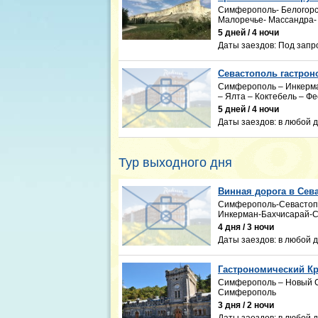
Симферополь- Белогорск
Малоречье- Массандра-
5 дней / 4 ночи
Даты заездов:
Под запр
Севастополь гастрон
Симферополь – Инкерман
– Ялта – Коктебель – Ф
5 дней / 4 ночи
Даты заездов:
в любой д
Тур выходного дня
Винная дорога в Сев
Симферополь-Севастопо
Инкерман-Бахчисарай-
4 дня / 3 ночи
Даты заездов:
в любой д
Гастрономический К
Симферополь – Новый Св
Симферополь
3 дня / 2 ночи