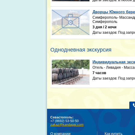
Даты заездов:
в любой 
Дворцы Южного берег
Симферополь- Массандра
Симферополь
3 дня / 2 ночи
Даты заездов:
Под запр
Однодневная экскурсия
Индивидуальная экск
Отель - Ливадия - Масса
7 часов
Даты заездов:
Под запр
Севастополь:
+7 (8692) 53-50-50
zakaz@kandagar.com
О компании
Как купить