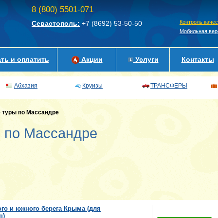
8 (800) 5501-071
Контроль каче
Севастополь:
+7 (8692)
53-50-50
Мобильная вер
ть и оплатить
Акции
Услуги
Контакты
Абхазия
Круизы
ТРАНСФЕРЫ
 туры по Массандре
 по Массандре
го и южного берега Крыма (для
п)