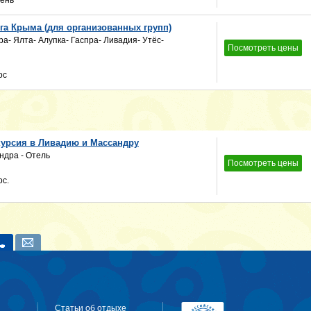
день
а Крыма (для организованных групп)
- Ялта- Алупка- Гаспра- Ливадия- Утёс-
Посмотреть цены
ос
урсия в Ливадию и Массандру
ндра - Отель
Посмотреть цены
ос.
Статьи об отдыхе