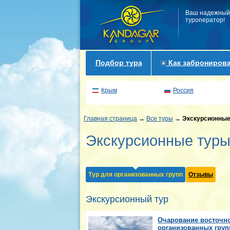
Ваш надежный
туроператор!
Подбор тура
Как забронирова
Крым
Россия
Главная страница
→
Все туры
→
Экскурсионные
Экскурсионные туры
Тур для организованных групп
Отзывы
Экскурсионный тур
Очарование восточно
организованных груп