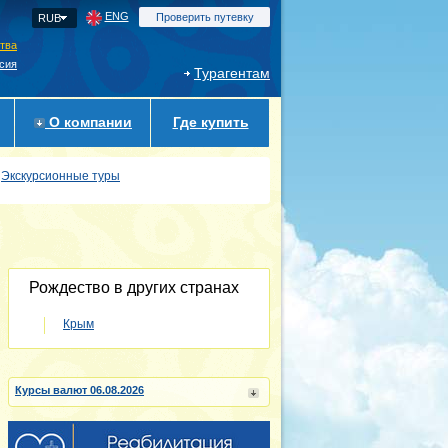
ENG
Проверить путевку
RUB
ства
сия
Турагентам
О компании
Где купить
Экскурсионные туры
Рождество в других странах
Крым
Курсы валют 06.08.2026