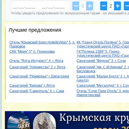
0
2
Чтобы увидеть предложения по экскурсионным турам - не указывайте 
Лучшие предложения
Отель "Крымский Бриз Hotel&Villas" 5 п.
КК "Гранд Отель Поляна" 5 Гор
Парковое
туристический центр ПАО «Газ
СКК "Мрия" 5* п. Понизовка
ГК"Поляна 1389" 5 Горно-
туристический центр ПАО «Газ
Отель "Ялта-Интурист" 4 г. Ялта
Санаторий "Фрунзе" 3 г. Сочи
Санаторий "Узбекистан" 2 г. Ялта
Санаторий "им. С.М.Кирова" 2 г
Кисловодск
Санаторий "Приморье" г. Евпатория
Санаторий "Малая Бухта" 3 г. 
(центр)
Санаторий "Кирова" г. Ялта
Санаторий "Металлург" 3 г. Со
Санаторий "Сакрополь" 4 г. Саки
Отель "Сочи Парк Отель" 3 кур
Имеретинский