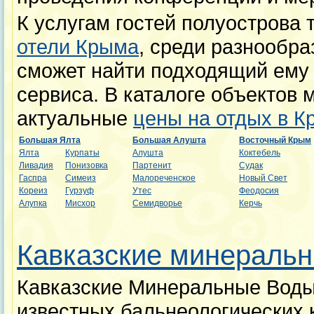
К услугам гостей полуострова
отели Крыма
, среди разнообр
сможет найти подходящий ему 
сервиса. В каталоге объектов 
актуальные
цены на отдых в К
Большая Ялта
Большая Алушта
Восточный Крым
Ялта
Курпаты
Алушта
Коктебель
Ливадия
Понизовка
Партенит
Судак
Гаспра
Симеиз
Малореченское
Новый Свет
Кореиз
Гурзуф
Утес
Феодосия
Алупка
Мисхор
Семидворье
Керчь
Кавказские минеральн
Кавказские Минеральные Воды
известных бальнеологических 