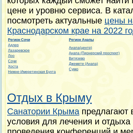
которых каждый сможет найти
цене и уровню сервиса. В ката
посмотреть актуальные
цены н
Краснодарском крае на 2022 г
Регион Сочи
Регион Анапы
Адлер
Анапа(центр)
Лазаревское
Анапа (Пионерский проспект)
Лоо
Витязево
Сочи
Джемете (Анапа)
Хоста
Сукко
Нижне-Имеретинская Бухта
Отдых в Крыму
Санатории Крыма
предлагают 
условия для лечения и отдыха 
проведения конференций и ме