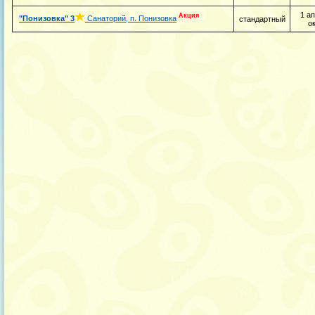
1 а
Акция
"Понизовка"
3
Санаторий, п. Понизовка
стандартный
о