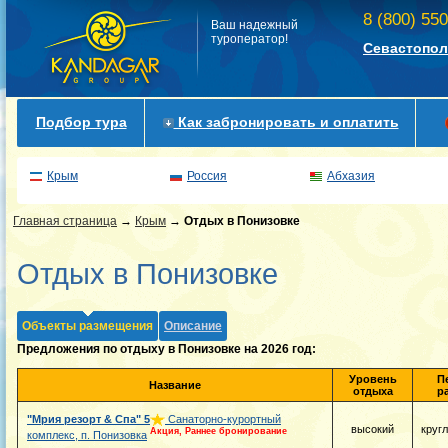
8 (800) 55
Ваш надежный
туроператор!
Севастопол
Подбор тура
Как забронировать и оплатить
Крым
Россия
Абхазия
Главная страница
→
Крым
→
Отдых в Понизовке
Отдых в Понизовке
Объекты размещения
Описание
Предложения по отдыху в Понизовке на 2026 год:
Уровень
П
Название
отдыха
р
"Мрия резорт & Спа"
5
Санаторно-курортный
высокий
круг
Акция, Раннее бронирование
комплекс, п. Понизовка