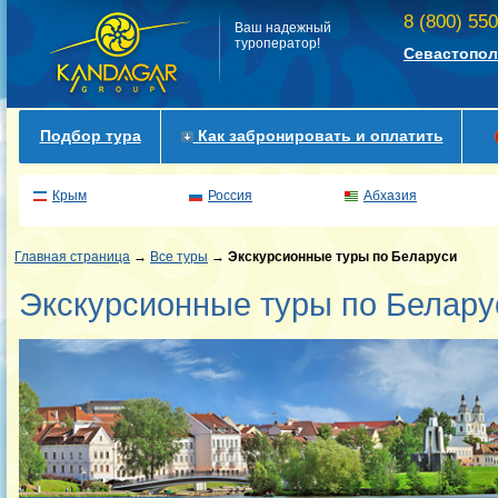
8 (800) 55
Ваш надежный
туроператор!
Севастопол
Подбор тура
Как забронировать и оплатить
Крым
Россия
Абхазия
Главная страница
→
Все туры
→
Экскурсионные туры по Беларуси
Экскурсионные туры по Белару