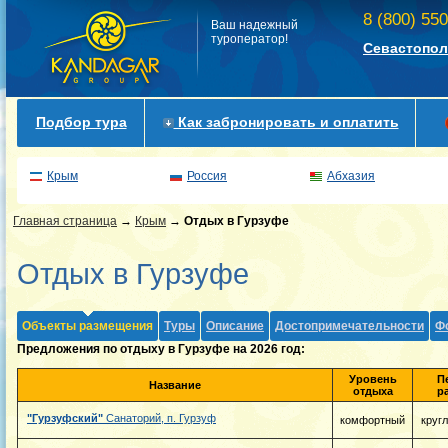
8 (800) 55
Ваш надежный
туроператор!
Севастопол
Подбор тура
Как забронировать и оплатить
Крым
Россия
Абхазия
Главная страница
→
Крым
→
Отдых в Гурзуфе
Отдых в Гурзуфе
Объекты размещения
Туры
Описание
Достопримечательности
Ф
Предложения по отдыху в Гурзуфе на 2026 год:
Уровень
П
Название
отдыха
р
"Гурзуфский"
Санаторий, п. Гурзуф
комфортный
круг