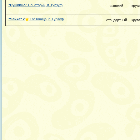
"Пушкино"
Санаторий, п. Гурзуф
высокий
круг
"Чайка"
2
Гостиница, п. Гурзуф
стандартный
круг