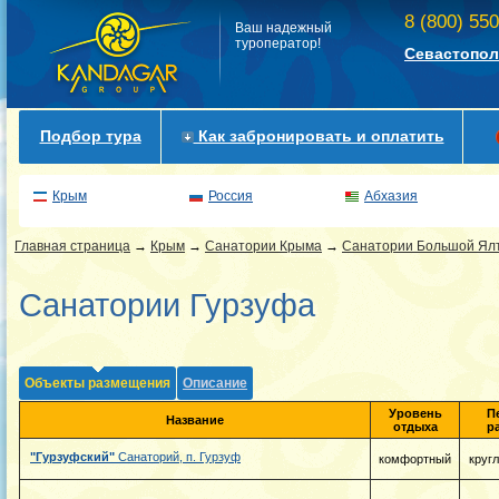
8 (800) 55
Ваш надежный
туроператор!
Севастопол
Подбор тура
Как забронировать и оплатить
Крым
Россия
Абхазия
Главная страница
→
Крым
→
Санатории Крыма
→
Санатории Большой Ял
Санатории Гурзуфа
Объекты размещения
Описание
Уровень
П
Название
отдыха
р
"Гурзуфский"
Санаторий, п. Гурзуф
комфортный
круг