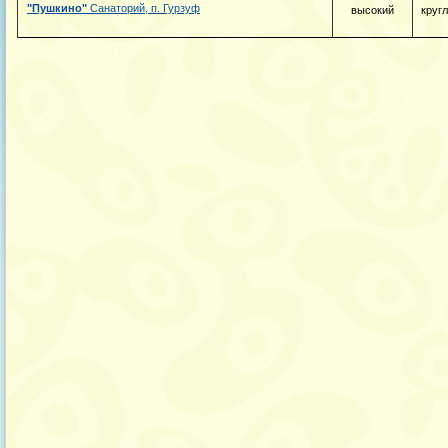
"Пушкино"
Санаторий, п. Гурзуф
высокий
круг