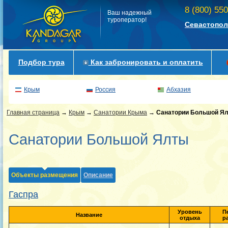
8 (800) 55
Ваш надежный
туроператор!
Севастопол
Подбор тура
Как забронировать и оплатить
Крым
Россия
Абхазия
Главная страница
→
Крым
→
Санатории Крыма
→
Санатории Большой Я
Санатории Большой Ялты
Объекты размещения
Описание
Гаспра
Уровень
П
Название
отдыха
р