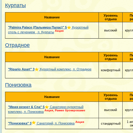
Курпаты
Уровень
П
Название
отдыха
р
"Palmira Palace (Пальмира Палас)"
5
Курортный
высокий
круг
Акция
отель с лечением , п. Курпаты
Отрадное
Уровень
П
Название
отдыха
р
"Ripario Apart"
3
Курортный комплекс, п. Отрадное
комфортный
круг
Понизовка
Уровень
П
Название
отдыха
р
"Мрия резорт & Спа"
5
Санаторно-курортный
высокий
круг
Акция, Раннее бронирование
комплекс, п. Понизовка
1 а
Акция
"Понизовка"
3
Санаторий, п. Понизовка
стандартный
о