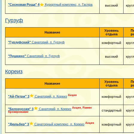
"Сосновая Роща"
4
Курортный комплекс, п. Гаспра
высокий
круг
Гурзуф
Уровень
П
Название
отдыха
р
"Гурзуфский"
Санаторий, п. Гурзуф
комфортный
круг
"Пушкино"
Санаторий, п. Гурзуф
высокий
круг
Кореиз
Уровень
П
Название
отдыха
р
Акция
"Ай-Петри"
3
Санаторий, п. Кореиз
комфортный
круг
Акция, Раннее
"Белоруссия"
3
Санаторий, п. Кореиз
стандартный
круг
бронирование
Акция
"Дюльбер"
3
Санаторный комплекс, п. Кореиз
комфортный
круг