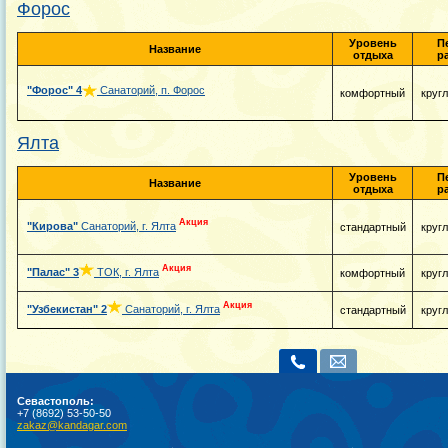
Форос
Уровень
П
Название
отдыха
р
"Форос"
4
Санаторий, п. Форос
комфортный
круг
Ялта
Уровень
П
Название
отдыха
р
Акция
"Кирова"
Санаторий, г. Ялта
стандартный
круг
Акция
"Палас"
3
ТОК, г. Ялта
комфортный
круг
Акция
"Узбекистан"
2
Санаторий, г. Ялта
стандартный
круг
Севастополь:
+7 (8692) 53-50-50
zakaz@kandagar.com