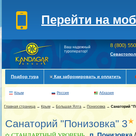
Перейти на мо
8 (800) 55
Ваш надежный
туроператор!
Севастопол
Подбор тура
Как забронировать и оплатить
Крым
Россия
Абхазия
Главная страница
→
Крым
→
Большая Ялта
→
Понизовка
→
Санаторий "П
Санаторий "Понизовка" 3
п. Понизовка
СТАНДАРТНЫЙ УРОВЕНЬ