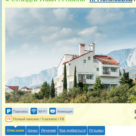
Парковка
WI-FI
Анимация
Полный пансион / 3-разовое / FB
Описание
Цены
Лечение
Как добраться
Отзывы