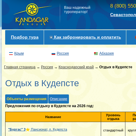
8 (800) 55
Ваш надежный
туроператор!
Севастопол
Подбор тура
Как забронировать и оплатить
Крым
Россия
Абхазия
Главная страница
→
Россия
→
Краснодарский край
→
Отдых в Кудепсте
Отдых в Кудепсте
Объекты размещения
Описание
Предложения по отдыху в Кудепсте на 2026 год:
Уровень
П
Название
отдыха
р
"Бургас"
3
Пансионат, п. Кудепста
стандартный
круг