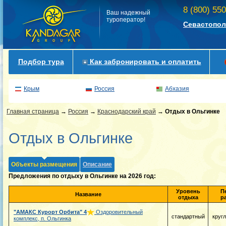
8 (800) 55
Ваш надежный
туроператор!
Севастопол
Подбор тура
Как забронировать и оплатить
Крым
Россия
Абхазия
Главная страница
→
Россия
→
Краснодарский край
→
Отдых в Ольгинке
Отдых в Ольгинке
Объекты размещения
Описание
Предложения по отдыху в Ольгинке на 2026 год:
Уровень
П
Название
отдыха
р
"АМАКС Курорт Орбита"
4
Оздоровительный
стандартный
круг
комплекс, п. Ольгинка