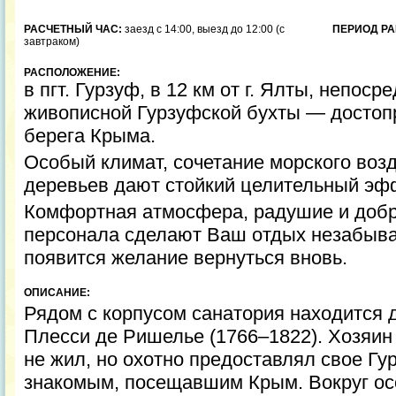
РАСЧЕТНЫЙ ЧАС:
заезд с 14:00, выезд до 12:00 (с
ПЕРИОД РА
завтраком)
РАСПОЛОЖЕНИЕ:
в пгт. Гурзуф, в 12 км от г. Ялты, непоср
живописной Гурзуфской бухты — досто
берега Крыма.
Особый климат, сочетание морского воз
деревьев дают стойкий целительный эф
Комфортная атмосфера, радушие и доб
персонала сделают Ваш отдых незабыв
появится желание вернуться вновь.
ОПИСАНИЕ:
Рядом с корпусом санатория находится
Плесси де Ришелье (1766–1822). Хозяин
не жил, но охотно предоставлял свое Г
знакомым, посещавшим Крым. Вокруг ос