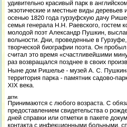
удивительно красивый парк в английско
экзотические и местные виды деревьев и
осенью 1820 года гурзуфскую дачу Риш
семья генерала Н.Н. Раевского, гостем 
молодой поэт Александр Пушкин, выслан
вольности. Дни, проведенные в Гурзуфе,
творческой биографии поэта. Он пробыл 
считал это время «счастливейшими мину
раз возвращался позднее в своих произ
Ныне дом Ришелье - музей А. С. Пушкин
территория парка - памятник садово-пар
XIX века.
ДЕТИ:
Принимаются c любого возраста. С обя
предоставлением свидетельства о рожде
дней справки или отметки в пакете доку
контакта с инфекционными больными, с