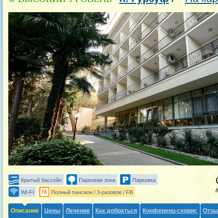
Крытый бассейн
Парковая зона
Парковка
WI-FI
Полный пансион / 3-разовое / FB
Описание
Цены
Лечение
Как добраться
Конференц-сервис
Отз