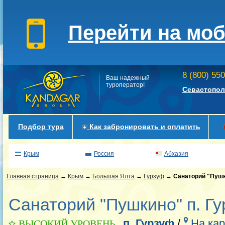
Перейти на мо
8 (800) 55
Ваш надежный
туроператор!
Севастопол
Подбор тура
Как забронировать и оплатить
Крым
Россия
Абхазия
Главная страница
→
Крым
→
Большая Ялта
→
Гурзуф
→
Санаторий "Пуш
Санаторий "Пушкино" п. Г
п. Гурзуф
/
На кар
ВЫСОКИЙ УРОВЕНЬ