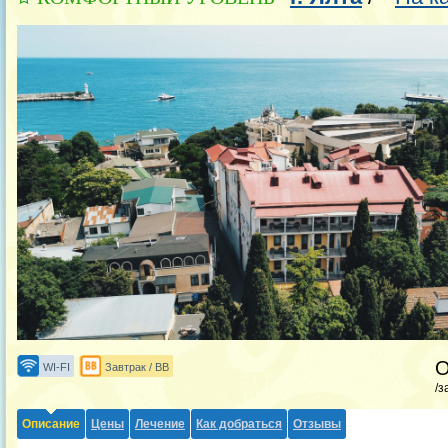
WI-FI
Завтрак / BB
/з
Описание
Цены
Лечение
Как добраться
Отзывы