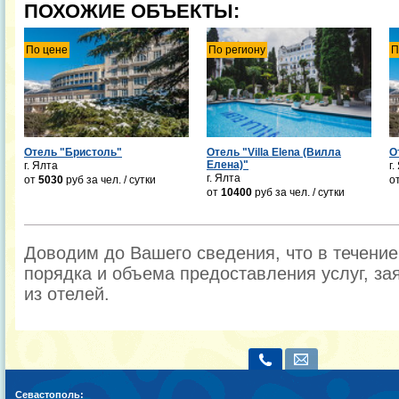
ПОХОЖИЕ ОБЪЕКТЫ:
По цене
По региону
П
Отель "Бристоль"
Отель "Villa Elena (Вилла
О
Елена)"
г. Ялта
г.
г. Ялта
от
5030
руб
за чел. / сутки
о
от
10400
руб
за чел. / сутки
Доводим до Вашего сведения, что в течени
порядка и объема предоставления услуг, за
из отелей.
Севастополь: