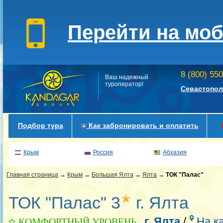
Перейти на мо
8 (800) 55
Ваш надежный
туроператор!
Севастопол
Подбор тура
Как забронировать и оплатить
Крым
Россия
Абхазия
Главная страница
→
Крым
→
Большая Ялта
→
Ялта
→
ТОК "Палас"
ТОК "Палас" 3
г. Ялта
г. Ялта
/
На к
КОМФОРТНЫЙ УРОВЕНЬ