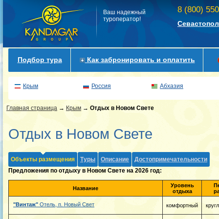
8 (800) 55
Ваш надежный
туроператор!
Севастопол
Подбор тура
Как забронировать и оплатить
Крым
Россия
Абхазия
Главная страница
→
Крым
→
Отдых в Новом Свете
Отдых в Новом Свете
Объекты размещения
Туры
Описание
Достопримечательности
Предложения по отдыху в Новом Свете на 2026 год:
Уровень
П
Название
отдыха
р
"Винтаж"
Отель, п. Новый Свет
комфортный
круг