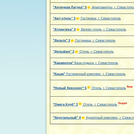
"Античная Лагуна"
3
Апартаменты, г. Севастопо
"Арт-отель"
3
Гостиница, г. Севастополь
"Атлантика"
3
Бизнес-отель, г. Севастополь
"Дельта"
3
Гостиница, г. Севастополь
"Дельфин"
3
Отель, г. Севастополь
"Каравелла"
База отдыха, г. Севастополь
"Крым"
Гостиничный комплекс, г. Севастополь
New
"Новый Херсонес"
5
Отель, г. Севастополь
Акция
"Омега Клуб"
3
Отель, г. Севастополь
"Хрустальный"
4
Курортный комплекс, г. Севаст