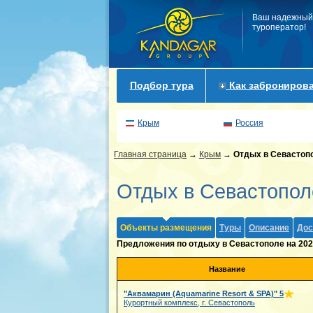
Ваш надежный
туроператор!
Подбор тура
Как забронирова
Крым
Россия
Главная страница
→
Крым
→
Отдых в Севастоп
Отдых в Севастопол
Объекты размещения
Туры
Описание
Дос
Предложения по отдыху в Севастополе на 202
Название
"Аквамарин (Aquamarine Resort & SPA)"
5
Курортный комплекс, г. Севастополь