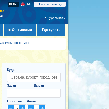
ENG
Проверить путевку
RUB
ства
сия
Турагентам
О компании
Где купить
Экскурсионные туры
Куда:
Заезд
Выезд
Взрослых
Детей