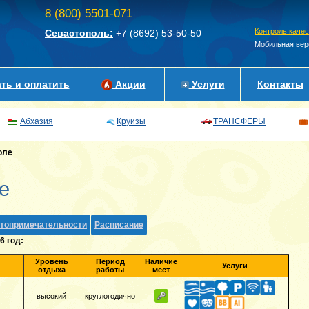
8 (800) 5501-071
Контроль каче
Севастополь:
+7 (8692)
53-50-50
Мобильная вер
ть и оплатить
Акции
Услуги
Контакты
Абхазия
Круизы
ТРАНСФЕРЫ
оле
е
топримечательности
Расписание
6 год:
Уровень
Период
Наличие
Услуги
отдыха
работы
мест
высокий
круглогодично