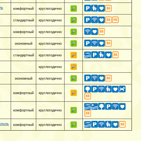
ль
комфортный
круглогодично
стандартный
круглогодично
комфортный
круглогодично
экономный
круглогодично
стандартный
круглогодично
круглогодично
экономный
круглогодично
комфортный
круглогодично
комфортный
круглогодично
ополь
комфортный
круглогодично