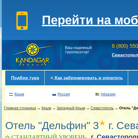
Перейти на мо
8 (800) 55
Ваш надежный
туроператор!
Севастопол
Подбор тура
Как забронировать и оплатить
Крым
Россия
Абхазия
Главная страница
→
Крым
→
Западный Крым
→
Севастополь
→
Отель "Д
Отель "Дельфин" 3
г. Сев
г. Севастопол
СТАНДАРТНЫЙ УРОВЕНЬ