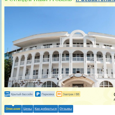
Крытый бассейн
Парковка
Завтрак / BB
Описание
Цены
Как добраться
Отзывы