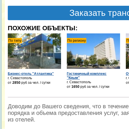
Заказать тра
ПОХОЖИЕ ОБЪЕКТЫ:
По типу
По региону
П
Бизнес-отель "Атлантика"
Гостиничный комплекс
О
"Крым"
г. Севастополь
г.
г. Севастополь
от
2850
руб
за чел. / сутки
о
от
1650
руб
за чел. / сутки
Доводим до Вашего сведения, что в течени
порядка и объема предоставления услуг, за
из отелей.