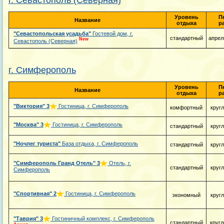
г. Севастополь (Северная)
Уровень
П
Название
отдыха
р
"Севастопольская усадьба"
Гостевой дом, г.
стандартный
апрел
New
Севастополь (Северная)
г. Симферополь
Уровень
П
Название
отдыха
р
"Виктория"
3
Гостиница, г. Симферополь
комфортный
круг
"Москва"
3
Гостиница, г. Симферополь
стандартный
круг
"Ночлег туриста"
База отдыха, г. Симферополь
стандартный
круг
"Симферополь Гранд Отель"
3
Отель, г.
стандартный
круг
Симферополь
"Спортивная"
2
Гостиница, г. Симферополь
экономный
круг
"Таврия"
3
Гостиничный комплекс, г. Симферополь
стандартный
кругл