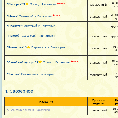
05 и
Акция
"Империя"
3
Отель, г. Евпатория
комфортный
се
20 ян
Акция
"Мечта"
Санаторий, г. Евпатория
стандартный
д
"Планета"
Санаторий, г. Евпатория
круг
"Прибой"
Санаторий, г. Евпатория
стандартный
круг
01 
"Романова"
3
Парк-отель, г. Евпатория
стандартный
о
01 и
Акция
"Семейный курорт"
2
Отель, г. Евпатория
стандартный
се
01 м
"Таврия"
Санаторий, г. Евпатория
стандартный
д
п. Заозерное
Уровень
П
Название
отдыха
р
01 
"Лучистый"
ДОЛ, п. Заозерное
стандартный
се