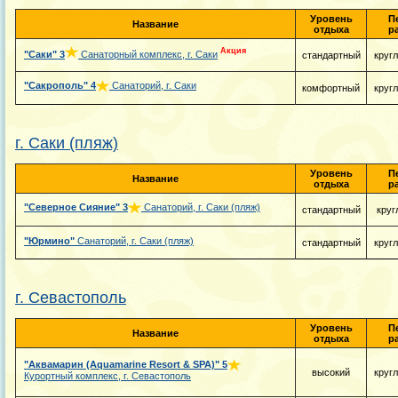
Уровень
П
Название
отдыха
р
Акция
"Саки"
3
Санаторный комплекс, г. Саки
стандартный
круг
"Сакрополь"
4
Санаторий, г. Саки
комфортный
круг
г. Саки (пляж)
Уровень
П
Название
отдыха
р
"Северное Сияние"
3
Санаторий, г. Саки (пляж)
стандартный
круг
"Юрмино"
Санаторий, г. Саки (пляж)
стандартный
круг
г. Севастополь
Уровень
П
Название
отдыха
р
"Аквамарин (Aquamarine Resort & SPA)"
5
высокий
круг
Курортный комплекс, г. Севастополь