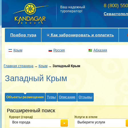
8 (800) 55
Ваш надежный
туроператор!
Севастопол
Подбор тура
Как забронировать и оплатить
Крым
Россия
Абхазия
Главная страница
→
Крым
→
Западный Крым
Западный Крым
Объекты размещения
Туры
Описание
Отзывы
Расширенный поиск
Курорт (город)
Услуги в отеле
Все города
Выберите услуги