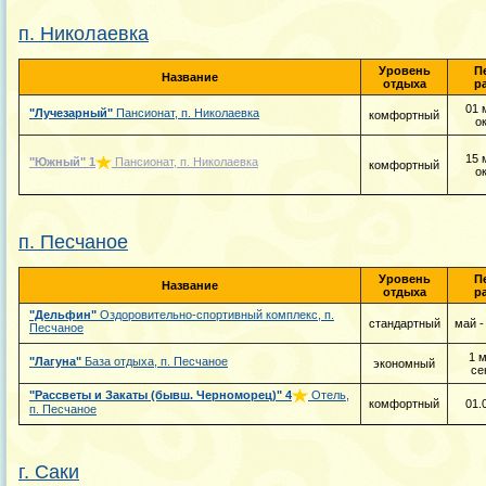
п. Николаевка
Уровень
П
Название
отдыха
р
01 
"Лучезарный"
Пансионат, п. Николаевка
комфортный
о
15 
"Южный"
1
Пансионат, п. Николаевка
комфортный
о
п. Песчаное
Уровень
П
Название
отдыха
р
"Дельфин"
Оздоровительно-спортивный комплекс, п.
стандартный
май -
Песчаное
1 м
"Лагуна"
База отдыха, п. Песчаное
экономный
се
"Рассветы и Закаты (бывш. Черноморец)"
4
Отель,
комфортный
01.
п. Песчаное
г. Саки