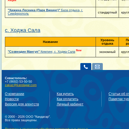
Акция
"Хижина Лесника (Парк Викинг)"
База отдыха, г.
стандартный
круг
Симферополь
с. Ходжа Сала
Уровень
П
Название
отдыха
р
New
"Созвездие Мангуп"
Кемпинг, с. Ходжа Сала
экономный
круг
Севастополь:
+7 (8692) 53-50-50
zakaz@kandagar.com
О компании
Как купить
Статьи об о
Новости
Как оплатить
Памятки ту
Версия для агентств
Личный кабинет
© 2000 - 2026 ООО "Кандагар".
Все права защищены.