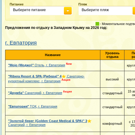
Питание
Пляж
Выберите питание
Выберите пляж
- Моментальное подт
Предложения по отдыху в Западном Крыму на 2026 год:
г. Евпатория
Уровень
П
Название
отдыха
р
New
"Mojo (Моджо)"
Отель, г. Евпатория
круг
"Ribera Resort & SPA (Рибера)"
4
Санаторно-
высокий
круг
Акция
курортный комплекс, г. Евпатория
15 а
Акция
"Дружба"
Санаторий, г. Евпатория
стандартный
о
"Евпатория"
ТОК, г. Евпатория
стандартный
круг
"Золотой берег (Golden Coast Medical & SPA)"
3
с 1
комфортный
Санаторий, г. Евпатория
20