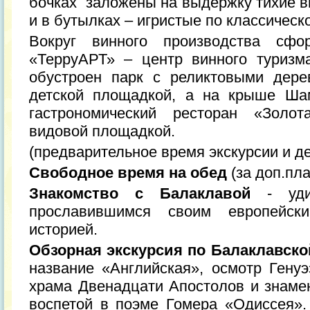
бочках заложены на выдержку тихие в
и в бутылках – игристые по классическ
Вокруг винного производства сфор
«ТерруАРТ» – центр винного туризма
обустроен парк с реликтовыми дере
детской площадкой, а на крыше Ша
гастрономический ресторан «Золо
видовой площадкой.
(предварительное время экскурсии и де
Свободное время на обед
(за доп.пла
Знакомство с Балаклавой
- удив
прославившимся своим европейс
историей.
Обзорная экскурсия по Балаклавск
название «Английская», осмотр Генуэ
храма Двенадцати Апостолов и знамен
воспетой в поэме Гомера «Одиссея».