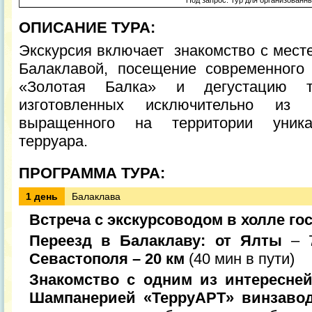
Под запрос. Тур для организованн
ОПИСАНИЕ ТУРА:
Экскурсия включает знакомство с мест
Балаклавой, посещение современного 
«Золотая Балка» и дегустацию т
изготовленных исключительно из с
выращенного на территории уникал
терруара.
ПРОГРАММА ТУРА:
1 день
Балаклава
Встреча с экскурсоводом в холле го
Переезд в
Балаклаву:
от Ялты
– 7
Севастополя – 20 км
(40 мин в пути)
Знакомство с одним из интересне
Шампанерией «ТерруАРТ» винзавод