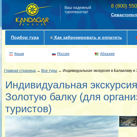
8 (800) 55
Ваш надежный
туроператор!
Севастопол
Подбор тура
Как забронировать и оплатить
Крым
Россия
Абхазия
Главная страница
→
Все туры
→ Индивидуальная экскурсия в Балаклаву и 
Индивидуальная экскурсия
Золотую балку (для орган
туристов)