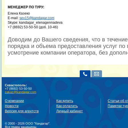
МЕНЕДЖЕР ПО ТУРУ:
Елена Казеко
E-mail:
sev15@kandagar.com
Skype: kandagar_elenagennadeva
+7 (8692) 53-50-50 (доб. 10-46)
Доводим до Вашего сведения, что в течени
порядка и объема предоставления услуг по 
усмотрение компании оператора, без допол
Севастополь:
+7 (8692) 53-50-50
zakaz@kandagar.com
О компании
Как купить
Статьи об о
Новости
Как оплатить
Памятки ту
Версия для агентств
Личный кабинет
© 2000 - 2026 ООО "Кандагар".
Все права защищены.