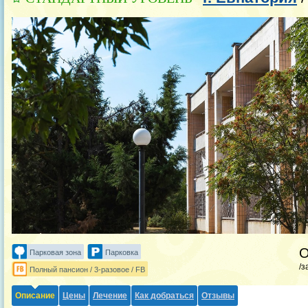
Парковая зона
Парковка
/з
Полный пансион / 3-разовое / FB
Описание
Цены
Лечение
Как добраться
Отзывы