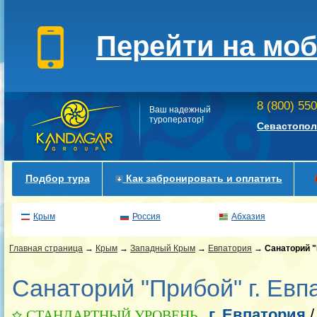
Перейти на мо
8 (800) 55
Ваш надежный
туроператор!
Севастопол
Подбор тура
Как забронировать и оплатить
Крым
Россия
Абхазия
Главная страница
→
Крым
→
Западный Крым
→
Евпатория
→
Санаторий 
Санаторий "Прибой" г. Евп
г. Евпатория
СТАНДАРТНЫЙ УРОВЕНЬ