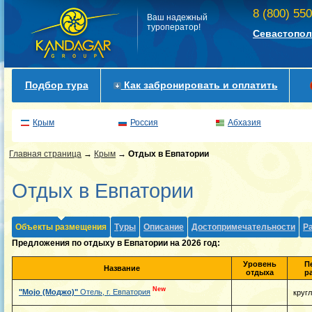
8 (800) 55
Ваш надежный
туроператор!
Севастопол
Подбор тура
Как забронировать и оплатить
Крым
Россия
Абхазия
Главная страница
→
Крым
→
Отдых в Евпатории
Отдых в Евпатории
Объекты размещения
Туры
Описание
Достопримечательности
Р
Предложения по отдыху в Евпатории на 2026 год:
Уровень
П
Название
отдыха
р
New
"Mojo (Моджо)"
Отель, г. Евпатория
круг