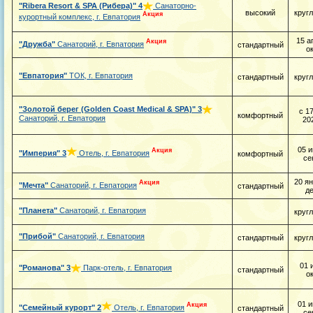
"Ribera Resort & SPA (Рибера)"
4
Санаторно-
высокий
круг
Акция
курортный комплекс, г. Евпатория
15 а
Акция
"Дружба"
Санаторий, г. Евпатория
стандартный
о
"Евпатория"
ТОК, г. Евпатория
стандартный
круг
"Золотой берег (Golden Coast Medical & SPA)"
3
с 1
комфортный
Санаторий, г. Евпатория
20
05 и
Акция
"Империя"
3
Отель, г. Евпатория
комфортный
се
20 ян
Акция
"Мечта"
Санаторий, г. Евпатория
стандартный
д
"Планета"
Санаторий, г. Евпатория
круг
"Прибой"
Санаторий, г. Евпатория
стандартный
круг
01 
"Романова"
3
Парк-отель, г. Евпатория
стандартный
о
01 и
Акция
"Семейный курорт"
2
Отель, г. Евпатория
стандартный
се