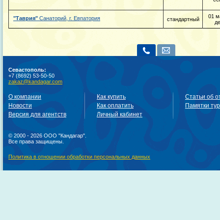
01 м
"Таврия"
Санаторий, г. Евпатория
стандартный
д
Севастополь:
+7 (8692) 53-50-50
zakaz@kandagar.com
О компании
Как купить
Статьи об о
Новости
Как оплатить
Памятки ту
Версия для агентств
Личный кабинет
© 2000 - 2026 ООО "Кандагар".
Все права защищены.
Политика в отношении обработки персональных данных