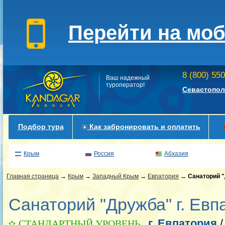
Перейти на мо
8 (800) 55
Ваш надежный
туроператор!
Севастопол
Подбор тура
Как забронировать и оплатить
Крым
Россия
Абхазия
Главная страница
→
Крым
→
Западный Крым
→
Евпатория
→
Санаторий 
Санаторий "Дружба" г. Евп
г. Евпатория
СТАНДАРТНЫЙ УРОВЕНЬ