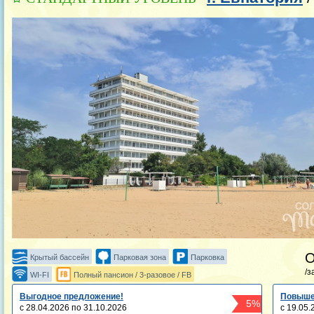
Крытый бассейн
Парковая зона
Парковка
/з
WI-FI
Полный пансион / 3-разовое / FB
Выгодное предложение!
Повыше
5%
с 28.04.2026 по 31.10.2026
с 19.05.