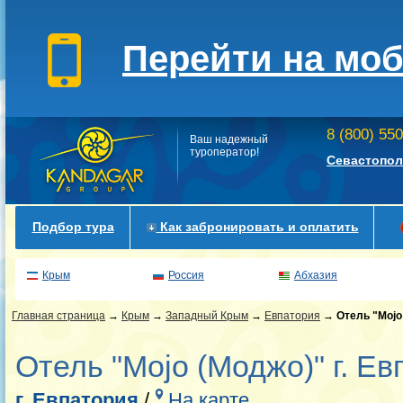
Перейти на мо
8 (800) 55
Ваш надежный
туроператор!
Севастопол
Подбор тура
Как забронировать и оплатить
Крым
Россия
Абхазия
Главная страница
→
Крым
→
Западный Крым
→
Евпатория
→
Отель "Mojo
Отель "Mojo (Моджо)" г. Ев
г. Евпатория
/
На карте