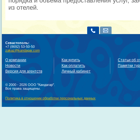
порядка и объема предоставления услуг, за
из отелей.
Севастополь:
+7 (8692) 53-50-50
zakaz@kandagar.com
О компании
Как купить
Статьи об о
Новости
Как оплатить
Памятки ту
Версия для агентств
Личный кабинет
© 2000 - 2026 ООО "Кандагар".
Все права защищены.
Политика в отношении обработки персональных данных