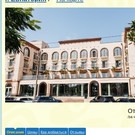
О
/за 
Описание
Цены
Как добраться
Отзывы