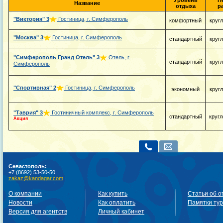
Уровень
П
Название
отдыха
р
"Виктория"
3
Гостиница, г. Симферополь
комфортный
круг
"Москва"
3
Гостиница, г. Симферополь
стандартный
круг
"Симферополь Гранд Отель"
3
Отель, г.
стандартный
круг
Симферополь
"Спортивная"
2
Гостиница, г. Симферополь
экономный
круг
"Таврия"
3
Гостиничный комплекс, г. Симферополь
стандартный
кругл
Акция
Севастополь:
+7 (8692) 53-50-50
zakaz@kandagar.com
О компании
Как купить
Статьи об о
Новости
Как оплатить
Памятки ту
Версия для агентств
Личный кабинет