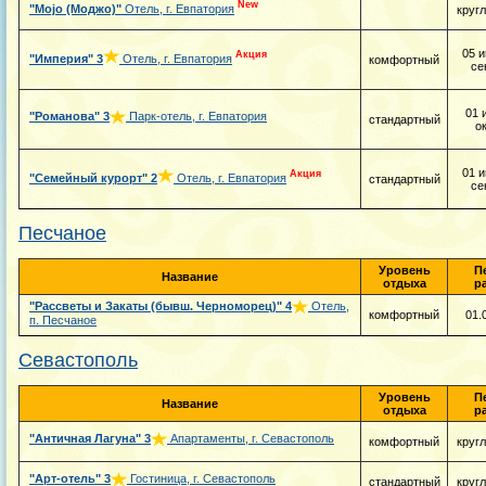
New
"Mojo (Моджо)"
Отель, г. Евпатория
круг
05 и
Акция
"Империя"
3
Отель, г. Евпатория
комфортный
се
01 
"Романова"
3
Парк-отель, г. Евпатория
стандартный
о
01 и
Акция
"Семейный курорт"
2
Отель, г. Евпатория
стандартный
се
Песчаное
Уровень
П
Название
отдыха
р
"Рассветы и Закаты (бывш. Черноморец)"
4
Отель,
комфортный
01.
п. Песчаное
Севастополь
Уровень
П
Название
отдыха
р
"Античная Лагуна"
3
Апартаменты, г. Севастополь
комфортный
круг
"Арт-отель"
3
Гостиница, г. Севастополь
стандартный
круг