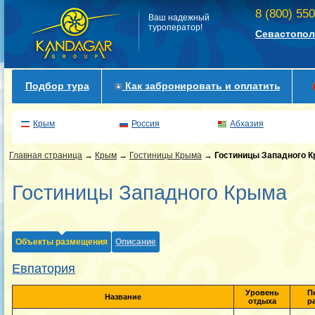
8 (800) 55
Ваш надежный
туроператор!
Севастопол
Подбор тура
Как забронировать и оплатить
Крым
Россия
Абхазия
Главная страница
→
Крым
→
Гостиницы Крыма
→
Гостиницы Западного 
Гостиницы Западного Крыма
Объекты размещения
Описание
Евпатория
Уровень
П
Название
отдыха
р