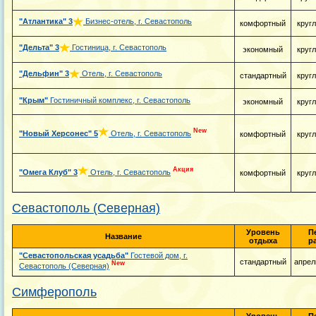
"Атлантика"
3
Бизнес-отель, г. Севастополь
комфортный
круг
"Дельта"
3
Гостиница, г. Севастополь
экономный
круг
"Дельфин"
3
Отель, г. Севастополь
стандартный
круг
"Крым"
Гостиничный комплекс, г. Севастополь
экономный
круг
New
"Новый Херсонес"
5
Отель, г. Севастополь
комфортный
круг
Акция
"Омега Клуб"
3
Отель, г. Севастополь
комфортный
круг
Севастополь (Северная)
Уровень
П
Название
отдыха
р
"Севастопольская усадьба"
Гостевой дом, г.
стандартный
апрел
New
Севастополь (Северная)
Симферополь