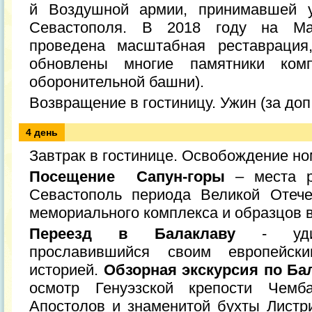
й Воздушной армии, принимавшей у
Севастополя. В 2018 году на Ма
проведена масштабная реставрация
обновлены многие памятники ком
оборонительной башни).
Возвращение в гостиницу. Ужин (за доп.
4 день
Завтрак в гостинице. Освобождение но
Посещение Сапун-горы
– места р
Севастополь периода Великой Отече
мемориального комплекса и образцов в
Переезд в Балаклаву
- удиви
прославившийся своим европейс
историей.
Обзорная экскурсия по Ба
осмотр Генуэзской крепости Чемб
Апостолов и знаменитой бухты Листри