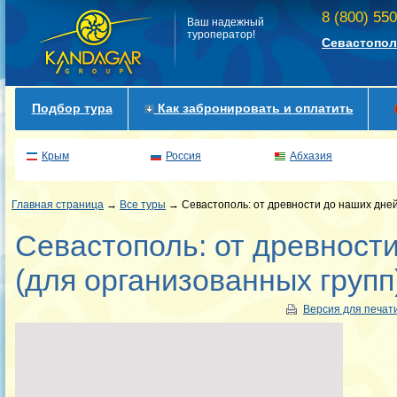
8 (800) 55
Ваш надежный
туроператор!
Севастопол
Подбор тура
Как забронировать и оплатить
Крым
Россия
Абхазия
Главная страница
→
Все туры
→ Севастополь: от древности до наших дней
Севастополь: от древност
(для организованных групп
Версия для печат