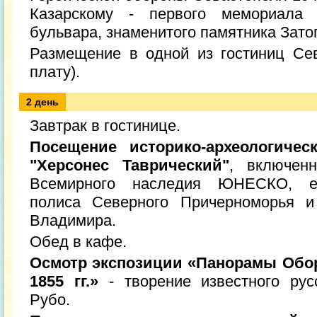
Казарскому - первого мемориала 
бульвара, знаменитого памятника Зат
Размещение в одной из гостиниц Сев
плату).
2 день
Завтрак в гостинице.
Посещение историко-археологическ
"Херсонес Таврический"
, включен
Всемирного наследия ЮНЕСКО, ед
полиса Cеверного Причерноморья и
Владимира.
Обед в кафе.
Осмотр экспозиции «Панорамы Обор
1855 гг.»
- творение известного ру
Рубо.