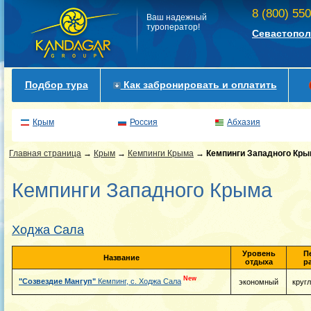
8 (800) 55
Ваш надежный
туроператор!
Севастопол
Подбор тура
Как забронировать и оплатить
Крым
Россия
Абхазия
Главная страница
→
Крым
→
Кемпинги Крыма
→
Кемпинги Западного Кр
Кемпинги Западного Крыма
Ходжа Сала
Уровень
П
Название
отдыха
р
New
"Созвездие Мангуп"
Кемпинг, с. Ходжа Сала
экономный
круг