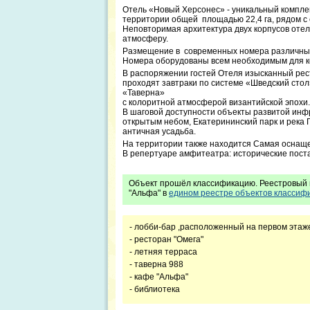
Отель «Новый Херсонес» - уникальный компле
территории общей площадью 22,4 га, рядом с
Неповторимая архитектура двух корпусов отел
атмосферу.
Размещение в современных номера различных 
Номера оборудованы всем необходимым для к
В распоряжении гостей Отеля изысканный рес
проходят завтраки по системе «Шведский стол
«Таверна»
с колоритной атмосферой византийской эпохи.
В шаговой доступности объекты развитой инф
открытым небом, Екатерининский парк и река 
античная усадьба.
На территории также находится Самая оснащ
В репертуаре амфитеатра: исторические пост
Объект прошёл классификацию. Реестровый н
"Альфа" в
едином реестре объектов классифи
- лобби-бар ,расположенный на первом этаж
- ресторан "Омега"
- летняя терраса
- таверна 988
- кафе "Альфа"
- библиотека