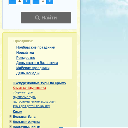
2
0
Найти
Праздники:
Ноябрьские праздники
Новый год
Рождество
День святого Валентина
Майские праздники
День Победы
Экскурсионные туры по Крыму
Крымская Кругосветка
сборные туры
групповые туры
гастрономические экскурсии
туры для детей по Крыму
Крым
Большая Ялта
Большая Алушта
Восточный Крым