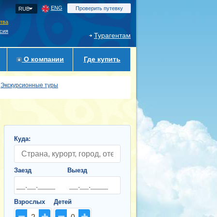
ENG
Проверить путевку
RUB
ства
сия
Турагентам
О компании
Где купить
Экскурсионные туры
Куда:
Заезд
Выезд
Взрослых
Детей