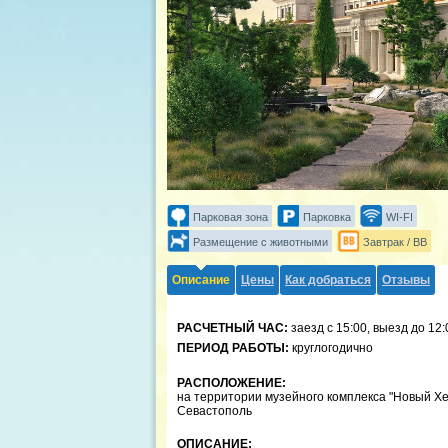
Парковая зона
Парковка
WI-FI
Размещение с животными
Завтрак / BB
Описание
Цены
Как добраться
Отзывы
РАСЧЕТНЫЙ ЧАС:
заезд с 15:00, выезд до 12:
ПЕРИОД РАБОТЫ:
круглогодично
РАСПОЛОЖЕНИЕ:
на территории музейного комплекса "Новый Хе
Севастополь
ОПИСАНИЕ: