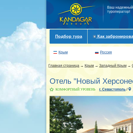
Ваш надежный
туроператор!
Подбор тура
Как забронирова
Крым
Россия
Главная страница
→
Крым
→
Западный Крым
→
Отель "Новый Херсонес
г. Севастополь
/
КОМФОРТНЫЙ УРОВЕНЬ