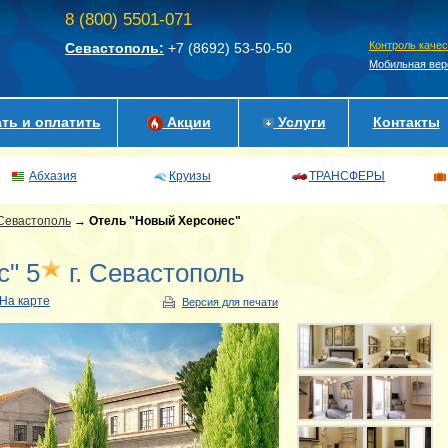
8 (800) 5501-071
Контроль каче
Севастополь:
+7 (8692)
53-50-50
Мобильная вер
ть и оплатить
Акции
Услуги
Контакты
Абхазия
Круизы
ТРАНСФЕРЫ
Севастополь
→
Отель "Новый Херсонес"
" 5
г. Севастополь
На карте
Версия для печати