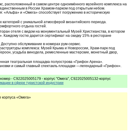
кс, расположенный в самом центре одноимённого музейного комплекса на
 единственным в России Храмом-парком под открытым небом.
я: «Альфа» и «Омега» способствует погружению в историческую
категорий с уникальной атмосферой византийского периода.
омфортного отдыха гостей.
торан отеля с видом на монументальный Музей Христианства, в котором
». Каждому гостю дарится сертификат на скидку 15% в ресторане
 Доступно обслуживание в номерах рум-сервис.
раструктуры комплекса: Музей Крыма и Новороссии, Храм-парк под
Героон, усадьба винодела, ремесленные мастерские, монетный двор,
енная театральная площадка полуострова «Грифон Арена».
ановки и самый главный спектакль площадки —легендарный «Грифон».
омер - С922025005179 - корпус "Омега", С922025005132-корпус
кации в сфере туристской индустрии
е корпуса «Омега»