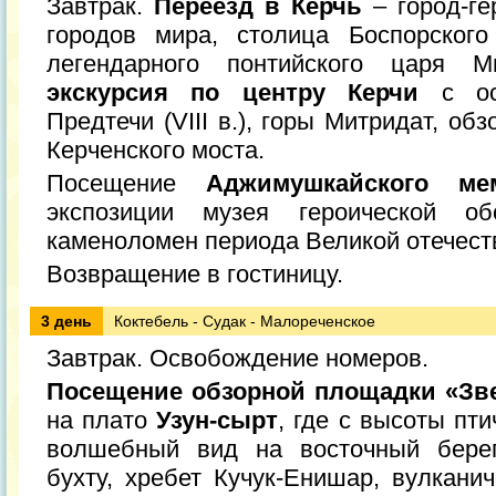
Завтрак.
Переезд в Керчь
– город-ге
городов мира, столица Боспорского
легендарного понтийского царя 
экскурсия по центру Керчи
с ос
Предтечи (VIII в.), горы Митридат, об
Керченского моста.
Посещение
Аджимушкайского ме
экспозиции музея героической о
каменоломен периода Великой отечест
Возвращение в гостиницу.
3 день
Коктебель - Судак - Малореченское
Завтрак. Освобождение номеров.
Посещение обзорной площадки «Зв
на плато
Узун-сырт
, где с высоты пт
волшебный вид на восточный берег
бухту, хребет Кучук-Енишар, вулкани