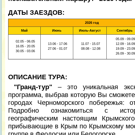
ДАТЫ ЗАЕЗДОВ:
2026 год
Май
Июнь
Июль-Август
Сентябрь
05.09 - 09.09
02.05 - 06.05
13.06 - 17.06
11.07 - 15.07
12.09 - 16.09
16.05 - 20.05
27.06 - 01.07
08.08 - 12.08
19.09 - 23.09
30.05 - 03.06
26.09 - 30.09
ОПИСАНИЕ ТУРА:
"Гранд-тур"
– это уникальная экску
программа, выбрав которую Вы сможете
городах Черноморского побережья: о
Подробно ознакомиться с ист
географическим настоящим Крымского
прибывающие в Крым по Крымскому мост
группе в Феодосии или Белогорске.