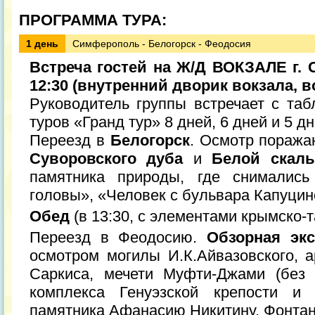
ПРОГРАММА ТУРА:
1 день
Симферополь - Белогорск - Феодосия
Встреча гостей на Ж/Д ВОКЗАЛЕ г. 
12:30 (внутренний дворик вокзала, в
Руководитель группы встречает с таб
туров «Гранд тур» 8 дней, 6 дней и 5 дн
Переезд в
Белогорск
. Осмотр пораж
Суворовского дуба
и
Белой скалы
памятника природы, где снималис
головы», «Человек с бульвара Капуцинов
Обед
(в 13:30, с элементами крымско-т
Переезд в Феодосию.
Обзорная эк
осмотром могилы И.К.Айвазовского, а
Саркиса, мечети Муфти-Джами (без 
комплекса Генуэзской крепости и 
памятника Афанасию Никитину, Фонтано