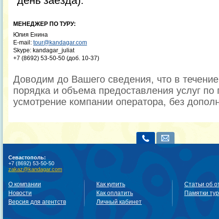
день заезда).
МЕНЕДЖЕР ПО ТУРУ:
Юлия Енина
E-mail:
tour@kandagar.com
Skype: kandagar_juliat
+7 (8692) 53-50-50 (доб. 10-37)
Доводим до Вашего сведения, что в течени
порядка и объема предоставления услуг по 
усмотрение компании оператора, без допол
Севастополь:
+7 (8692) 53-50-50
zakaz@kandagar.com
О компании
Как купить
Статьи об о
Новости
Как оплатить
Памятки ту
Версия для агентств
Личный кабинет