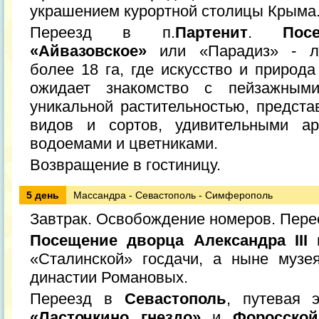
украшением курортной столицы Крыма
Переезд в п.
Партенит
.
Пос
«Айвазовское»
или «Парадиз» - ла
более 18 га, где искусство и природ
ожидает знакомство с пейзажным
уникальной растительностью, предста
видов и сортов, удивительными ар
водоемами и цветниками.
Возвращение в гостиницу.
5 день
Массандра - Севастополь - Симферополь
Завтрак. Освобождение номеров. Перее
Посещение дворца Александра III
«Сталинской» госдачи, а ныне музе
династии Романовых.
Переезд в
Севастополь
, путевая 
«Ласточкино гнездо»
и
Форосской