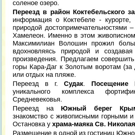
соленое озеро.
Переезд в район Коктебельского з
информация о Коктебеле - курорте,
природой достопримечательностями –
Хамелеон. Именно в этом живописном 
Максимилиан Волошин прожил больш
вдохновляясь природой и создавая
произведения. Предлагаем совершить
горы Кара-Даг к Золотым воротам (за 
или отдых на пляже.
Переезд в г.
Судак
.
Посещение Г
уникального комплекса фортифи
Средневековья.
Переезд на
Южный берег Кры
знакомство с живописными горными 
Остановка у
храма-маяка Св. Никола
Размещение в одной из гостиниц Южно