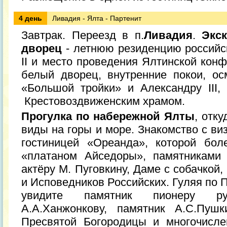
4 день
Ливадия - Ялта - Партенит
Завтрак. Переезд в п.
Ливадия
.
Экс
дворец
- летнюю резиденцию российс
II и место проведения Ялтинской кон
белый дворец, внутренние покои, о
«Большой тройки» и Александру III
Крестовоздвиженским храмом.
Прогулка по набережной Ялты
, отк
виды на горы и море. Знакомство с ви
гостиницей «Ореанда», которой бол
«платаном Айседоры», памятниками
актёру М. Пуговкину, Даме с собачкой
и Исповедников Российских. Гуляя по 
увидите памятник пионеру рус
А.А.Ханжонкову, памятник А.С.Пушк
Пресвятой Богородицы и многочисле