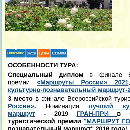
Описание
Фото
Цены
Отзывы
ОСОБЕННОСТИ ТУРА:
Специальный диплом
в финале Вс
премии
«Маршруты России» 2021
культурно-познавательный маршрут-
3 место
в финале Всероссийской тури
России»
.
Номинация
лучший кул
маршрут
- 2019
ГРАН-ПРИ
в Ф
туристической премии
"МАРШРУТ ГО
познавательный маршрут" 2016 года!