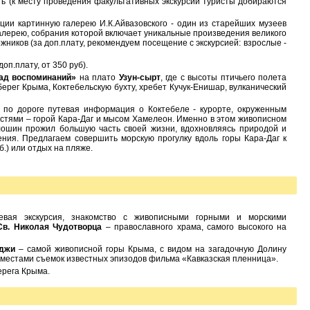
ь (к месту проведения факультативных экскурсий туристы добираются
ции картинную галерею И.К.Айвазовского - один из старейших музеев
галерею, собрания которой включает уникальные произведения великого
жников (за доп.плату, рекомендуем посещение с экскурсией: взрослые -
оп.плату, от 350 руб).
ад воспоминаний»
на плато
Узун-сырт
, где с высоты птичьего полета
ерег Крыма, Коктебельскую бухту, хребет Кучук-Енишар, вулканический
, по дороге путевая информация о Коктебеле - курорте, окруженным
тями – горой Кара-Даг и мысом Хамелеон. Именно в этом живописном
лошин прожил большую часть своей жизни, вдохновляясь природой и
ния. Предлагаем совершить морскую прогулку вдоль горы Кара-Даг к
б.) или отдых на пляже.
тевая экскурсия, знакомство с живописными горными и морскими
Св. Николая Чудотворца
– православного храма, самого высокого на
рджи
– самой живописной горы Крыма, с видом на загадочную Долину
местами съемок известных эпизодов фильма «Кавказская пленница».
ерега Крыма.