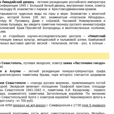
в
Ливадийский дворец
- летнюю резиденцию российского императора
конференции 1945 г: Большой белый дворец, внутренние покои, осмотр
сандру III, знакомство с парком и Крестовоздвиженским храмом.
открываются чудесные виды на горы и море. Знакомство с визитной
да», которой более 100 лет, знаменитым «платаном Айседоры»,
тёру М. Пуговкину, Даме с собачкой, Часовней Новомучеников и
скому бульвару, вы увидите памятник пионеру русского кинематографа
атолический Храм Пресвятой Богородицы и многочисленные особняки,
ыма.
о из старейших научно-исследовательских центров –
«Никитский
оллекции южных культур, кипарисовой и пальмовой аллеи, бамбуковой
ьных выставок цветов: весной - тюльпанов, летом - роз, а осенью -
в Севастополь
, путевая экскурсия, осмотр
замка «Ласточкино гнездо»
и).
ея в Алупке
– летней резиденции генерал-губернатора графа
архитектурного памятника Крыма, парк которого считается шедевром
ероя Севастополя –
«города русских моряков», привлекающего гостей
турой. Экскурсия включает посещение Графской пристани, площади
ы Севастополя 1941-1942 гг., памятника А.И. Казарскому - первого
вара, знаменитого памятника Затопленным кораблям. По желанию
о Севастопольской бухте с осмотром кораблей Черноморского флота и
оп.плату - от 700 руб).
оля ИЛИ
переезд на ж/д вокзал
г. Симферополя к 17:00 (
для 5-дневного
сионной программы гости могут самостоятельно посетить Музейно-