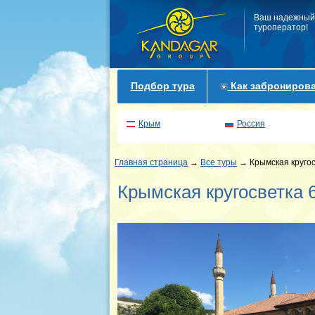
Ваш надежный
туроператор!
Подбор тура
Как забронирова
Крым
Россия
Главная страница
→
Все туры
→ Крымская кругос
Крымская кругосветка 