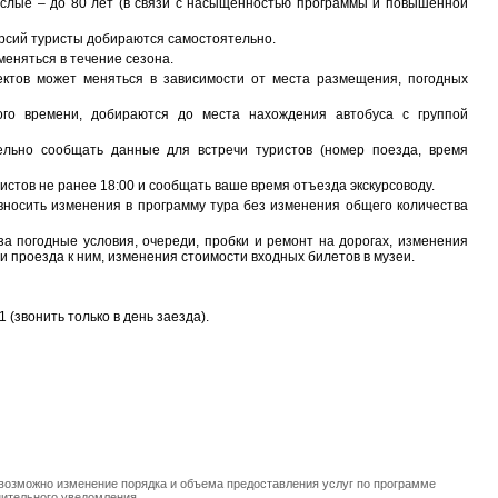
рослые – до 80 лет (в связи с насыщенностью программы и повышенной
урсий туристы добираются самостоятельно.
меняться в течение сезона.
ектов может меняться в зависимости от места размещения, погодных
ого времени, добираются до места нахождения автобуса с группой
ельно сообщать данные для встречи туристов (номер поезда, время
истов не ранее 18:00 и сообщать ваше время отъезда экскурсоводу.
о вносить изменения в программу тура без изменения общего количества
 за погодные условия, очереди, пробки и ремонт на дорогах, изменения
 проезда к ним, изменения стоимости входных билетов в музеи.
1 (звонить только в день заезда).
 возможно изменение порядка и объема предоставления услуг по программе
нительного уведомления.