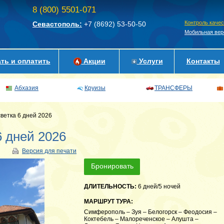
8 (800) 5501-071
Контроль каче
Севастополь:
+7 (8692)
53-50-50
Мобильная вер
ть и оплатить
Акции
Услуги
Контакты
Абхазия
Круизы
ТРАНСФЕРЫ
ветка 6 дней 2026
6 дней 2026
Версия для печати
Бронировать
ДЛИТЕЛЬНОСТЬ:
6 дней/5 ночей
МАРШРУТ ТУРА:
Симферополь – Зуя – Белогорск – Феодосия –
Коктебель – Малореченское – Алушта –