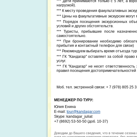
*** Дети принимаются только с 5 лет, а вз
нагрузкой).
*** К месту проведения факультативных экск
*** Цены на факультативные экскурсии могут 
*** Порядок посещения экскурсионных объ
условий и других обстоятельств.
*** Туристы, прибывшие после назначенн
самостоятельно.
*** При бронировании необходимо обязат
прибытия и контактный телефон для связи)
*** Рекомендуем выбирать время отъезда тур
*** ГК "Кандагар" оставляет за собой прав
услуг.
*** ГК "Кандагар" не несет ответственность
правил посещения достопримечательностей и
Моб. тел. экстренной связи: + 7 (978) 805 25 3
МЕНЕДЖЕР ПО ТУРУ:
Юлия Енина
E-mail:
tour@kandagar.com
Skype: kandagar_juliat
+7 (8692) 53-50-50 (доб. 10-37)
Доводим до Вашего сведения, что в течение сезона
тура,на усмотрение компании оператора, без допол