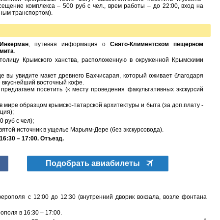
щение комплекса – 500 руб с чел., врем работы – до 22:00, вход на
нным транспортом).
Инкерман
, путевая информация о
Свято-Климентском пещерном
амита
.
толицу Крымского ханства, расположенную в окруженной Крымскими
где вы увидите макет древнего Бахчисарая, который оживает благодаря
е вкуснейший восточный кофе.
предлагаем посетить (к месту проведения факультативных экскурсий
в мире образцом крымско-татарской архитектуры и быта (за доп.плату -
ция);
0 руб с чел);
ятой источник в ущелье Марьям-Дере (без экскурсовода).
6:30 – 17:00. Отъезд.
Подобрать авиабилеты
ерополя с 12:00 до 12:30 (внутренний дворик вокзала, возле фонтана
ополя в 16:30 – 17:00.