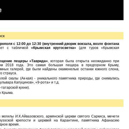
рск
ополя с 12:00 до 12:30 (внутренний дворик вокзала, возле фонтана
чает с табличкой
«Крымская кругосветка»
(для туров «Крымская
ещение пещеры «Таврида»
, которая была открыта неожиданно при
том 2018 года. Это самая большая пещера в предгорном Крыму,
ных галерей, где были найдены окаменелые останки южного слона,
о страуса.
елой скалы (Ак-кая) - уникального памятника природы, где снимались
львара Капуцинов», «9-рота» и т.д.
-татарской кухни).
о Крыма.
 могилы И.К.Айвазовского, армянской церкви святого Саркиса, мечети
нуэзской крепости и церквей на Карантине, памятника Афанасию
одное время.