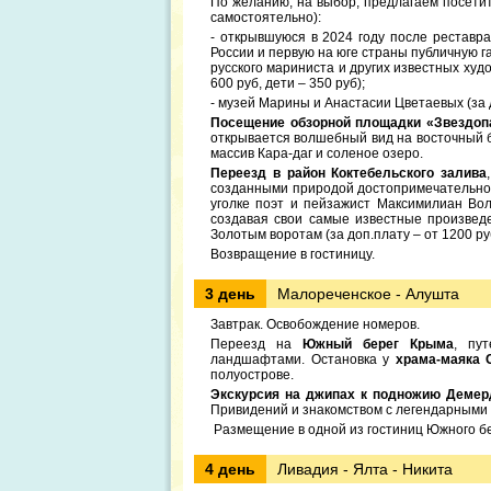
По желанию, на выбор, предлагаем посетит
самостоятельно):
- открывшуюся в 2024 году после реставра
России и первую на юге страны публичную 
русского мариниста и других известных худо
600 руб, дети – 350 руб);
- музей Марины и Анастасии Цветаевых (за д
Посещение обзорной площадки «Звездоп
открывается волшебный вид на восточный б
массив Кара-даг и соленое озеро.
Переезд в район Коктебельского залива
созданными природой достопримечательнос
уголке поэт и пейзажист Максимилиан Во
создавая свои самые известные произведе
Золотым воротам (за доп.плату – от 1200 ру
Возвращение в гостиницу.
3 день
Малореченское - Алушта
Завтрак. Освобождение номеров.
Переезд на
Южный берег Крыма
, пу
ландшафтами. Остановка у
храма-маяка 
полуострове.
Экскурсия на джипах к подножию Деме
Привидений и знакомством с легендарными 
Размещение в одной из гостиниц Южного б
4 день
Ливадия - Ялта - Никита