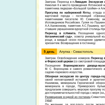
Завтрак. Переезд в п.
Ливадия
.
Экскурсия 
Николая II и место проведения Ялтинской 
памятника лидерам «Большой тройки» и Алек
Прогулка по набережной Ялты
, откуда 
карточкой города – гостиницей «Ореан
памятниками писателю Ю. Семенову, ак
Исповедников Российских. Гуляя по Пушкин
А.А.Ханжонкову, памятник А.С.Пушкину, к
ставшие украшением курортной столицы Кр
Переезд в п.Никита.
Посещение одног
ботанический сад»
, осмотр уникальной к
рощи, а каждый сезон посещение удивител
хризантем. Возвращение в гостиницу.
5 день
Алупка - Севастополь
Завтрак. Освобождение номеров.
Переезд 
и Форосской церкви
(со смотровой площадк
Посещение
Воронцовского дворца-муз
М. С. Воронцова и самого романтичного 
садово-паркового искусства.
Обзорная экскурсия по центру города-г
своей неповторимой историей и архитек
Нахимова, мемориала Героической оборон
мемориала в городе, Приморского буль
предлагаем совершить морскую прогулку п
достопримечательностей города с моря (за д
Размещение в одной из гостиниц
Севастоп
тура
).
По желанию, за доп.плату, после экскур