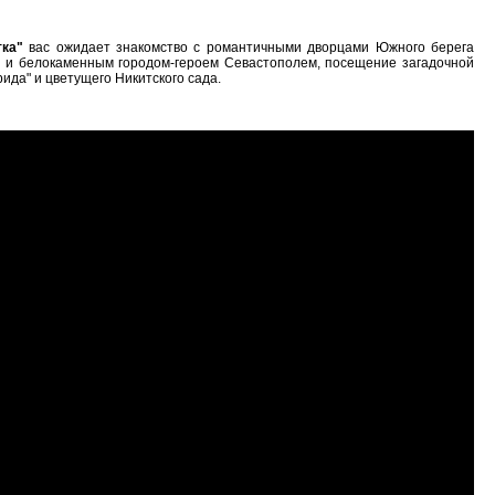
тка"
вас ожидает знакомство с романтичными дворцами Южного берега
 и белокаменным городом-героем Севастополем, посещение загадочной
да" и цветущего Никитского сада.