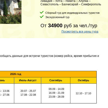
Ливадия – Ялта – Никита – Алупка –
Севастополь – Бахчисарай – Симферополь
Сборный тур для индивидуальных туристов
Экскурсионный тур
34900
От
руб
за чел./тур
Посмотреть все цены тура
общать данные для встречи туристов (номер рейса, время прибытия и
2026 год
юнь
Июль-Август
Сентябрь
Октябрь
09.09 - 14.09
 - 13.06
20.07 - 25.07
16.09 - 21.09
12.10 - 17.10
 - 27.06
17.08 - 22.08
23.09 - 28.09