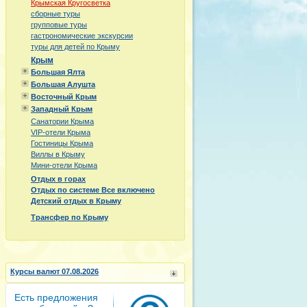
Крымская Кругосветка
сборные туры
групповые туры
гастрономические экскурсии
туры для детей по Крыму
Крым
Большая Ялта
Большая Алушта
Восточный Крым
Западный Крым
Санатории Крыма
VIP-отели Крыма
Гостиницы Крыма
Виллы в Крыму
Мини-отели Крыма
Отдых в горах
Отдых по системе Все включено
Детский отдых в Крыму
Трансфер по Крыму
Курсы валют 07.08.2026
Есть предложения