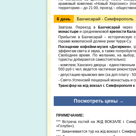
храмовый комплекс «Новый Херсонес» (посе
территорию – до 21:00, проезд – обществе
6 день
Бахчисарай - Симферополь
Завтрак. Переезд в
Бахчисарай
через
монастыре
и средневековой
крепости Кал
Прибытие в Бахчисарай – историческую с
горами живописной долине реки Чурук-Су.
Посещение кофейни-музея «Дегирмен»
, 
эффектам света и звука, а также попробует
Свободнее время. По желанию, на выбор, 
туристы добираются самостоятельно):
- комплекс Ханского дворца - единственным 
500 руб с чел, ведется частичная реконструк
- дегустацию крымских вин (за доп.плату - 50
- Свято-Успенский пещерный монастырь и св
Трансфер на ж/д вокзал г. Симферополя к 1
Посмотреть цены →
ПРИМЕЧАНИЕ:
*** Встреча гостей на Ж/Д ВОКЗАЛЕ г. Симф
«Голуби»).
*** Заканчивается тур на ж/д вокзал г. Симфер