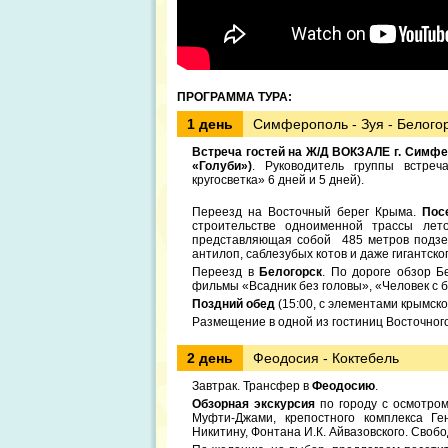
ПРОГРАММА ТУРА:
1 день
Симферополь - Зуя - Белого
Встреча гостей на Ж/Д ВОКЗАЛЕ г. Симфер
«Голуби»)
. Руководитель группы встре
кругосветка» 6 дней и 5 дней).
Переезд на Восточный берег Крыма.
Пос
строительстве одноименной трассы ле
представляющая собой 485 метров подзем
антилоп, саблезубых котов и даже гигантског
Переезд в
Белогорск
. По дороге обзор Б
фильмы «Всадник без головы», «Человек с бу
Поздний обед
(15:00, с элементами крымско
Размещение в одной из гостиниц Восточног
2 день
Феодосия - Коктебель
Завтрак. Трансфер в
Феодосию
.
Обзорная экскурсия
по городу с осмотром
Муфти-Джами, крепостного комплекса Ге
Никитину, Фонтана И.К. Айвазовского. Своб