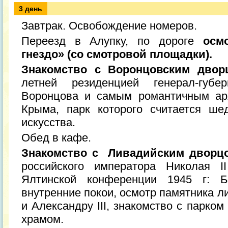
3 день
Завтрак. Освобождение номеров.
Переезд в Алупку, по дороге
осмо
гнездо» (со смотровой площадки).
Знакомство с Воронцовским двор
летней резиденцией генерал-губ
Воронцова и самым романтичным ар
Крыма, парк которого считается ше
искусства.
Обед в кафе.
Знакомство с Ливадийским дворц
российского императора Николая I
Ялтинской конференции 1945 г: 
внутренние покои, осмотр памятника 
и Александру III, знакомство с парк
храмом.