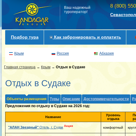
8 (800) 55
Ваш надежный
туроператор!
Севастопол
Подбор тура
Как забронировать и оплатить
Крым
Россия
Абхазия
Главная страница
→
Крым
→
Отдых в Судаке
Отдых в Судаке
Объекты размещения
Туры
Описание
Достопримечательности
Р
Предложения по отдыху в Судаке на 2026 год:
Уровень
П
Название
отдыха
р
Акция
"АЛАН Звездный"
Отель, г. Судак
комфортный
круг