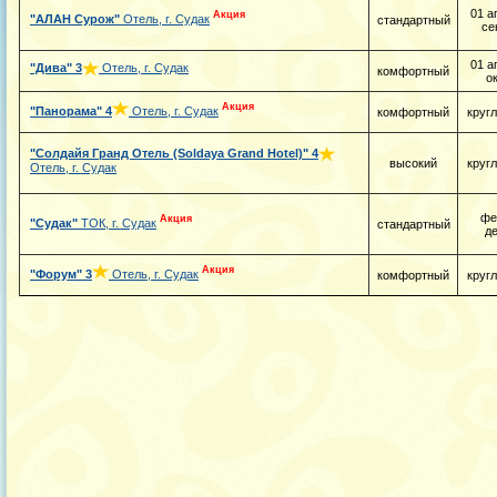
01 а
Акция
"АЛАН Сурож"
Отель, г. Судак
стандартный
се
01 а
"Дива"
3
Отель, г. Судак
комфортный
о
Акция
"Панорама"
4
Отель, г. Судак
комфортный
круг
"Солдайя Гранд Отель (Soldaya Grand Hotel)"
4
высокий
круг
Отель, г. Судак
фе
Акция
"Судак"
ТОК, г. Судак
стандартный
д
Акция
"Форум"
3
Отель, г. Судак
комфортный
круг