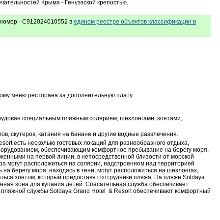
чательностей Крыма - Генуэзской крепостью.
номер - С912024010552 в
едином реестре объектов классификации в
кому меню ресторана за дополнительную плату.
орудован специальным пляжным солярием, шезлонгами, зонтами,
в, скутеров, катания на банане и другие водные развлечения.
sort есть несколько гостевых локаций для разнообразного отдыха,
борудованием, обеспечивающим комфортное пребывание на берегу моря.
женными на первой линии, в непосредственной близости от морской
ра могут расположиться на солярии, надстроенном над территорией
на берегу моря, находясь в тени, могут расположиться на шезлонгах,
аться зонтом, который предоставят сотрудники пляжа. На пляже Soldaya
енная зона для купания детей. Спасательная служба обеспечивает
пляжной службы Soldaya Grand Hotel & Resort обеспечивают комфортный