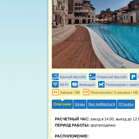
Крытый бассейн
Открытый бассейн
WI-FI
Анимация
Размещение с живо
Завтрак / BB
Полупансион / 2-разовое / HB
Описание
Цены
Как добраться
Отзывы
РАСЧЕТНЫЙ ЧАС:
заезд в 14:00, выезд до 12:
ПЕРИОД РАБОТЫ:
круглогодично
РАСПОЛОЖЕНИЕ: