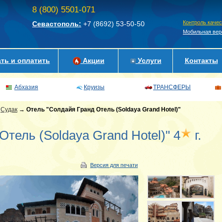
8 (800) 5501-071
Контроль каче
Севастополь:
+7 (8692)
53-50-50
Мобильная вер
ть и оплатить
Акции
Услуги
Контакты
Абхазия
Круизы
ТРАНСФЕРЫ
→
Судак
→
Отель "Солдайя Гранд Отель (Soldaya Grand Hotel)"
тель (Soldaya Grand Hotel)" 4
г.
Версия для печати