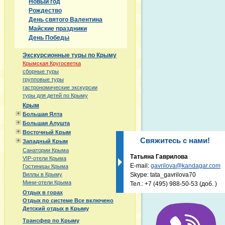
Новый год
Рождество
День святого Валентина
Майские праздники
День Победы
Экскурсионные туры по Крыму
Крымская Кругосветка
сборные туры
групповые туры
гастрономические экскурсии
туры для детей по Крыму
Крым
Большая Ялта
Большая Алушта
Восточный Крым
Свяжитесь с нами!
Западный Крым
Санатории Крыма
Татьяна Гаврилова
VIP-отели Крыма
E-mail:
gavrilova@kandagar.com
Гостиницы Крыма
Skype: tata_gavrilova70
Виллы в Крыму
Мини-отели Крыма
Тел.:
+7 (495) 988-50-53
(доб. )
Отдых в горах
Отдых по системе Все включено
Детский отдых в Крыму
Трансфер по Крыму