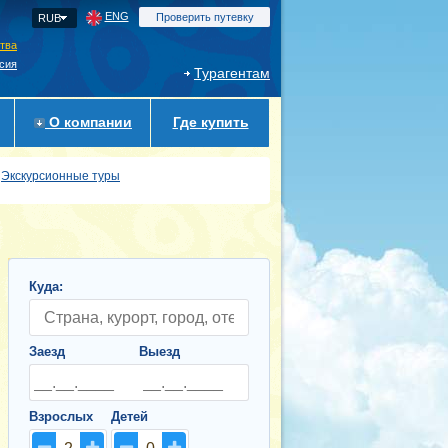
ENG
Проверить путевку
RUB
ства
сия
Турагентам
О компании
Где купить
Экскурсионные туры
Куда:
Заезд
Выезд
Взрослых
Детей