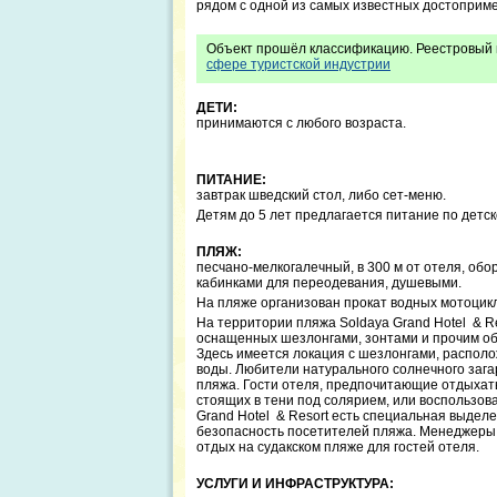
рядом с одной из самых известных достоприме
Объект прошёл классификацию. Реестровый 
сфере туристской индустрии
ДЕТИ:
принимаются с любого возраста.
ПИТАНИЕ:
завтрак шведский стол, либо сет-меню.
Детям до 5 лет предлагается питание по детс
ПЛЯЖ:
песчано-мелкогалечный, в 300 м от отеля, об
кабинками для переодевания, душевыми.
На пляже организован прокат водных мотоцикло
На территории пляжа Soldaya Grand Hotel & Re
оснащенных шезлонгами, зонтами и прочим о
Здесь имеется локация с шезлонгами, располо
воды. Любители натурального солнечного зага
пляжа. Гости отеля, предпочитающие отдыхать 
стоящих в тени под солярием, или воспользов
Grand Hotel & Resort есть специальная выдел
безопасность посетителей пляжа. Менеджеры 
отдых на судакском пляже для гостей отеля.
УСЛУГИ И ИНФРАСТРУКТУРА: