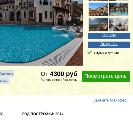
Отзывы
Экскурсии
Отдых с детьми
4300
руб
От
Парковка
Посмотреть цены
/за человека / за ночь
тными
Заказать трансфер
00.
ГОД ПОСТРОЙКИ:
2014