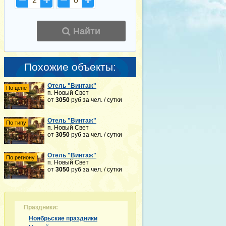
2
0
Найти
Похожие объекты:
Отель "Винтаж"
По цене
п. Новый Свет
от
3050
руб
за чел. / сутки
Отель "Винтаж"
По типу
п. Новый Свет
от
3050
руб
за чел. / сутки
Отель "Винтаж"
По региону
п. Новый Свет
от
3050
руб
за чел. / сутки
Праздники:
Ноябрьские праздники