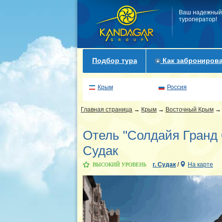
Ваш надежный
туроператор!
Подбор тура
Как забронирова
Крым
Россия
Главная страница
→
Крым
→
Восточный Крым
Отель "Солдайя Гранд О
Судак
г. Судак
/
На карте
ВЫСОКИЙ УРОВЕНЬ