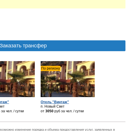
Заказать трансфер
По региону
нтаж"
Отель "Винтаж"
вет
п. Новый Свет
б
за чел. / сутки
от
3050
руб
за чел. / сутки
 возможно изменение порядка и объема предоставления услуг, заявленных в