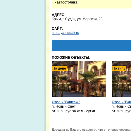
- автостоянка
АДРЕС:
Крым, г. Судак, ул. Морская, 23.
САЙТ:
soldaya-sudak.ru
ПОХОЖИЕ ОБЪЕКТЫ:
По цене
По типу
Отель "Винтаж"
Отель "Ви
п. Новый Свет
п. Новый С
от
3050
руб
за чел. / сутки
от
3050
ру
Доводим до Вашего сведения, что в течение сезона