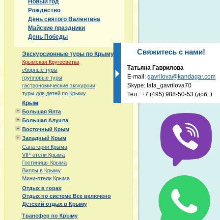
Новый год
Рождество
День святого Валентина
Майские праздники
День Победы
Свяжитесь с нами!
Экскурсионные туры по Крыму
Крымская Кругосветка
Татьяна Гаврилова
сборные туры
E-mail:
gavrilova@kandagar.com
групповые туры
Skype: tata_gavrilova70
гастрономические экскурсии
туры для детей по Крыму
Тел.:
+7 (495) 988-50-53
(доб. )
Крым
Большая Ялта
Большая Алушта
Восточный Крым
Западный Крым
Санатории Крыма
VIP-отели Крыма
Гостиницы Крыма
Виллы в Крыму
Мини-отели Крыма
Отдых в горах
Отдых по системе Все включено
Детский отдых в Крыму
Трансфер по Крыму