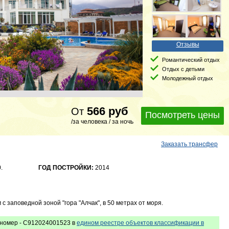
Отзывы
Романтический отдых
Отдых с детьми
Молодежный отдых
566
руб
От
Посмотреть цены
/за человека / за ночь
Заказать трансфер
.
ГОД ПОСТРОЙКИ:
2014
 с заповедной зоной "гора "Алчак", в 50 метрах от моря.
номер - С912024001523 в
едином реестре объектов классификации в