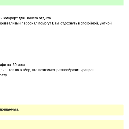
 и комфорт для Вашего отдыха.
риветливый персонал помогут Вам отдохнуть в спокойной, уютной
афе на 60 мест.
ариантов на выбор, что позволяет разнообразить рацион.
лату.
огреваемый.