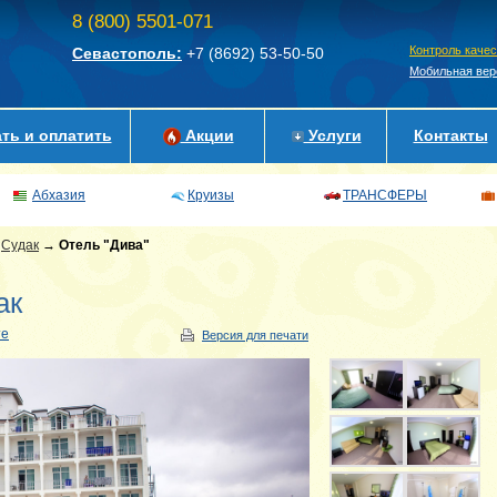
8 (800) 5501-071
Контроль каче
Севастополь:
+7 (8692)
53-50-50
Мобильная вер
ть и оплатить
Акции
Услуги
Контакты
Абхазия
Круизы
ТРАНСФЕРЫ
→
Судак
→
Отель "Дива"
ак
те
Версия для печати