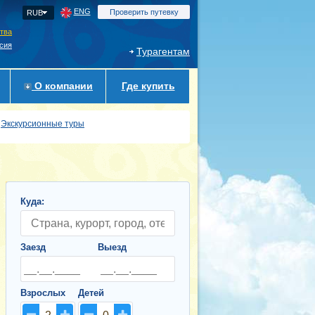
ENG
Проверить путевку
RUB
ства
сия
Турагентам
О компании
Где купить
Экскурсионные туры
Куда:
Заезд
Выезд
Взрослых
Детей