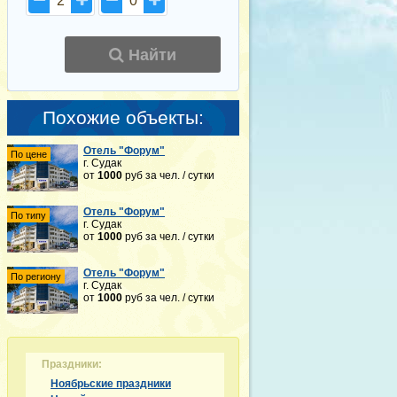
2
0
Найти
Похожие объекты:
Отель "Форум"
По цене
г. Судак
от
1000
руб
за чел. / сутки
Отель "Форум"
По типу
г. Судак
от
1000
руб
за чел. / сутки
Отель "Форум"
По региону
г. Судак
от
1000
руб
за чел. / сутки
Праздники:
Ноябрьские праздники