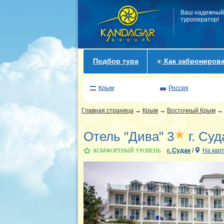
Ваш надежный
туроператор!
Подбор тура
Как забронирова
Крым
Россия
Главная страница
→
Крым
→
Восточный Крым
Отель "Дива" 3
г. Суд
г. Судак
/
На кар
КОМФОРТНЫЙ УРОВЕНЬ