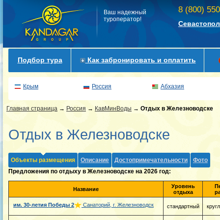
8 (800) 55
Ваш надежный
туроператор!
Севастопол
Подбор тура
Как забронировать и оплатить
Крым
Россия
Абхазия
Главная страница
→
Россия
→
КавМинВоды
→
Отдых в Железноводске
Отдых в Железноводске
Объекты размещения
Описание
Достопримечательности
Фото
Предложения по отдыху в Железноводске на 2026 год:
Уровень
П
Название
отдыха
р
им. 30-летия Победы
2
Санаторий, г. Железноводск
стандартный
круг