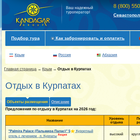
8 (800) 55
Ваш надежный
туроператор!
Севастопол
Подбор тура
Как забронировать и оплатить
Крым
Россия
Абхазия
Главная страница
→
Крым
→
Отдых в Курпатах
Отдых в Курпатах
Объекты размещения
Описание
Предложения по отдыху в Курпатах на 2026 год:
Уровень
П
Название
отдыха
р
"Palmira Palace (Пальмира Палас)"
5
Курортный
высокий
круг
Акция
отель с лечением , п. Курпаты