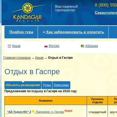
8 (800) 55
Ваш надежный
туроператор!
Севастопол
Подбор тура
Как забронировать и оплатить
Крым
Россия
Абхазия
Главная страница
→
Крым
→
Отдых в Гаспре
Отдых в Гаспре
Объекты размещения
Туры
Описание
Предложения по отдыху в Гаспре на 2026 год:
Уровень
П
Название
отдыха
р
Акция
"Ай-Тодор-Юг"
2
Пансионат, п. Гаспра
стандартный
круг