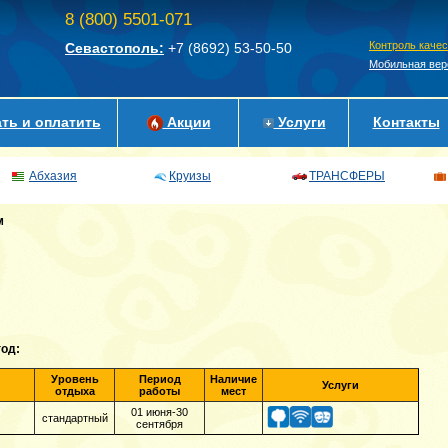
8 (800) 5501-071
Контроль каче
Севастополь:
+7 (8692)
53-50-50
Мобильная вер
ть и оплатить
Акции
Услуги
Контакты
Абхазия
Круизы
ТРАНСФЕРЫ
м
год:
Уровень
Период
Наличие
Услуги
отдыха
работы
мест
01 июня-30
стандартный
сентября