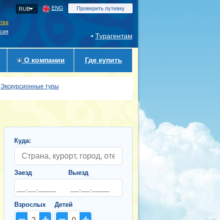
ENG
Проверить путевку
RUB
ства
сия
Турагентам
О компании
Где купить
Экскурсионные туры
Куда:
Заезд
Выезд
Взрослых
Детей