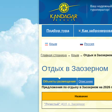
Ваш надежный
туроператор!
Подбор тура
Как забронирова
Крым
Россия
Главная страница
→
Крым
→
Отдых в Заозерно
Отдых в Заозерном
Объекты размещения
Описание
Предложения по отдыху в Заозерном на 2026 
Название
"Лучистый"
ДОЛ, п. Заозерное