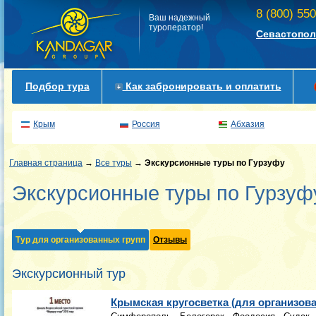
8 (800) 55
Ваш надежный
туроператор!
Севастопол
Подбор тура
Как забронировать и оплатить
Крым
Россия
Абхазия
Главная страница
→
Все туры
→
Экскурсионные туры по Гурзуфу
Экскурсионные туры по Гурзуф
Тур для организованных групп
Отзывы
Экскурсионный тур
Крымская кругосветка (для организов