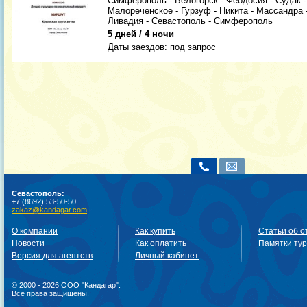
Симферополь - Белогорск - Феодосия - Судак -
Малореченское - Гурзуф - Никита - Массандра -
Ливадия - Севастополь - Симферополь
5 дней / 4 ночи
Даты заездов:
под запрос
Севастополь:
+7 (8692) 53-50-50
zakaz@kandagar.com
О компании
Как купить
Статьи об о
Новости
Как оплатить
Памятки ту
Версия для агентств
Личный кабинет
© 2000 - 2026 ООО "Кандагар".
Все права защищены.