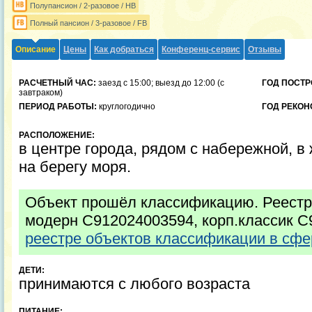
Полупансион / 2-разовое / HB
Полный пансион / 3-разовое / FB
Описание
Цены
Как добраться
Конференц-сервис
Отзывы
РАСЧЕТНЫЙ ЧАС:
заезд с 15:00; выезд до 12:00 (с
ГОД ПОСТР
завтраком)
ПЕРИОД РАБОТЫ:
круглогодично
ГОД РЕКОН
РАСПОЛОЖЕНИЕ:
в центре города, рядом с набережной, в
на берегу моря.
Объект прошёл классификацию. Реестро
модерн С912024003594, корп.классик 
реестре объектов классификации в сфе
ДЕТИ:
принимаются с любого возраста
ПИТАНИЕ: