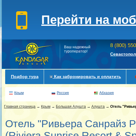
Перейти на мо
8 (800) 55
Ваш надежный
туроператор!
Севастопол
Подбор тура
Как забронировать и оплатить
Крым
Россия
Абхазия
Главная страница
→
Крым
→
Большая Алушта
→
Алушта
→
Отель "Ривьер
Отель "Ривьера Санрайз Р
(Riviera Sunrise Resort & Sp