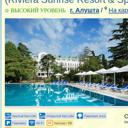
г. Алушта
/
На кар
ВЫСОКИЙ УРОВЕНЬ
Крытый бассейн
Открытый бассейн
Парковая зона
/з
Парковка
WI-FI
Завтрак / BB