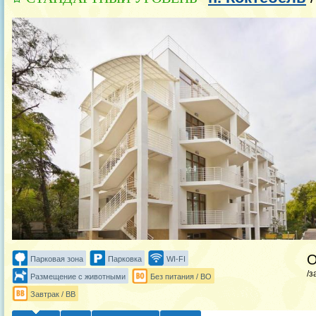
Парковая зона
Парковка
WI-FI
/з
Размещение с животными
Без питания / BO
Завтрак / BB