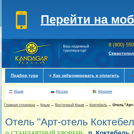
Перейти на мо
8 (800) 55
Ваш надежный
туроператор!
Севастопол
Подбор тура
Как забронировать и оплатить
Крым
Россия
Абхазия
Главная страница
→
Крым
→
Восточный Крым
→
Коктебель
→
Отель "Арт
Отель "Арт-отель Коктебел
п. Коктебель
СТАНДАРТНЫЙ УРОВЕНЬ