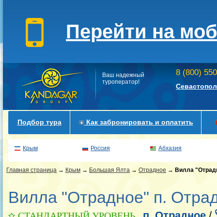
Перейти на мо
8 (800) 55
Ваш надежный
туроператор!
Севастопол
Подбор тура
Как забронировать и оплатить
Крым
Россия
Абхазия
Главная страница
→
Крым
→
Большая Ялта
→
Отрадное
→
Вилла "Отрад
Вилла "Отрадное" п. Отра
п. Отрадное
/
СТАНДАРТНЫЙ УРОВЕНЬ