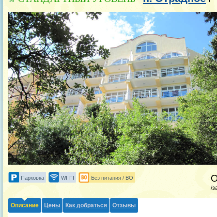
Парковка
WI-FI
Без питания / BO
/з
Описание
Цены
Как добраться
Отзывы